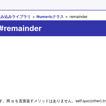
組み込みライブラリ
Numericクラス
remainder
#remainder
商 q を直接返すメソッドはありません。self.quo(other).t