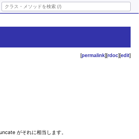
[
permalink
][
rdoc
][
edit
]
runcate がそれに相当します。