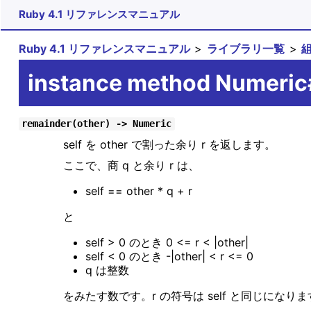
Ruby 4.1 リファレンスマニュアル
Ruby 4.1 リファレンスマニュアル
ライブラリ一覧
instance method Numeric
remainder(other) -> Numeric
self を other で割った余り r を返します。
ここで、商 q と余り r は、
self == other * q + r
と
self > 0 のとき 0 <= r < |other|
self < 0 のとき -|other| < r <= 0
q は整数
をみたす数です。r の符号は self と同じになります。