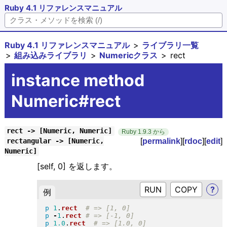
Ruby 4.1 リファレンスマニュアル
Ruby 4.1 リファレンスマニュアル
ライブラリ一覧
組み込みライブラリ
Numericクラス
rect
instance method
Numeric#rect
rect -> [Numeric, Numeric]
Ruby 1.9.3 から
[
permalink
][
rdoc
][
edit
]
rectangular -> [Numeric,
Numeric]
[self, 0] を返します。
RUN
?
例
p
1
.
rect
p
-
1
.
rect
p
1.0
.
rect