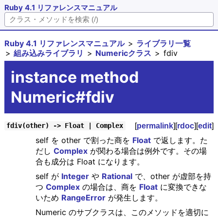
Ruby 4.1 リファレンスマニュアル
Ruby 4.1 リファレンスマニュアル
ライブラリ一覧
組み込みライブラリ
Numericクラス
fdiv
instance method
Numeric#fdiv
[
permalink
][
rdoc
][
edit
]
fdiv(other) -> Float | Complex
self を other で割った商を
Float
で返します。た
だし
Complex
が関わる場合は例外です。その場
合も成分は Float になります。
self が
Integer
や
Rational
で、other が虚部を持
つ
Complex
の場合は、商を
Float
に変換できな
いため
RangeError
が発生します。
Numeric のサブクラスは、このメソッドを適切に