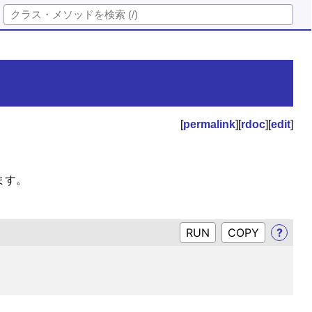
[
permalink
][
rdoc
][
edit
]
ます。
RUN
?