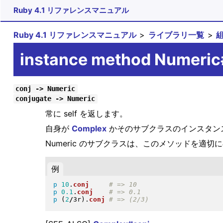
Ruby 4.1 リファレンスマニュアル
Ruby 4.1 リファレンスマニュアル
ライブラリ一覧
instance method Numeric
conj -> Numeric
conjugate -> Numeric
常に self を返します。
自身が
Complex
かそのサブクラスのインスタン
Numeric のサブクラスは、このメソッドを適
例
p
10
.
conj
p
0.1
.
conj
p
(
2
/
3r
)
.
conj