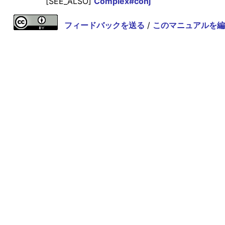
[SEE_ALSO]
Complex#conj
フィードバックを送る
/
このマニュアルを編