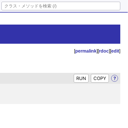
[
permalink
][
rdoc
][
edit
]
RUN
?