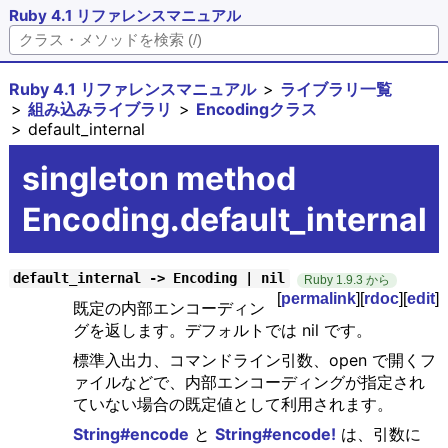
Ruby 4.1 リファレンスマニュアル
Ruby 4.1 リファレンスマニュアル
ライブラリ一覧
組み込みライブラリ
Encodingクラス
default_internal
singleton method
Encoding.default_internal
default_internal -> Encoding | nil
Ruby 1.9.3 から
[
permalink
][
rdoc
][
edit
]
既定の内部エンコーディン
グを返します。デフォルトでは nil です。
標準入出力、コマンドライン引数、open で開くフ
ァイルなどで、内部エンコーディングが指定され
ていない場合の既定値として利用されます。
String#encode
と
String#encode!
は、引数に