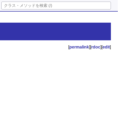
[
permalink
][
rdoc
][
edit
]