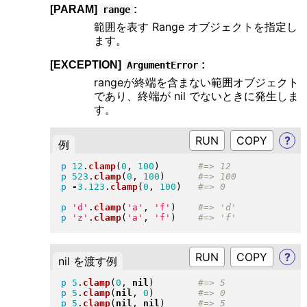
[PARAM]
:
range
範囲を表す Range オブジェクトを指定し
ます。
[EXCEPTION]
:
ArgumentError
rangeが終端を含まない範囲オブジェクト
であり、終端が nil でないときに発生しま
す。
RUN
?
例
p
12
.
clamp
(
0
, 
100
)
p
523
.
clamp
(
0
, 
100
)
p
-
3.123
.
clamp
(
0
, 
100
)
p
'd'
.
clamp
(
'a'
, 
'f'
)
p
'z'
.
clamp
(
'a'
, 
'f'
)
RUN
?
nil を渡す例
p
5
.
clamp
(
0
, 
nil
)
p
5
.
clamp
(
nil
, 
0
)
p
5
.
clamp
(
nil
, 
nil
)