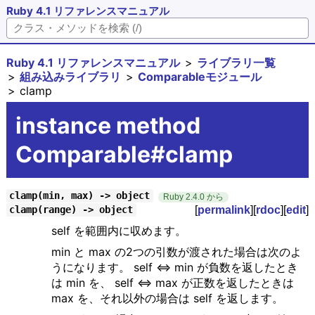
Ruby 4.1 リファレンスマニュアル
Ruby 4.1 リファレンスマニュアル
ライブラリ一覧
組み込みライブラリ
Comparableモジュール
clamp
instance method
Comparable#clamp
clamp(min, max) -> object
Ruby 2.4.0 から
[
permalink
][
rdoc
][
edit
]
clamp(range) -> object
self を範囲内に収めます。
min と max の2つの引数が渡された場合は次のよ
うになります。 self <=> min が負数を返したとき
は min を、 self <=> max が正数を返したときは
max を、それ以外の場合は self を返します。