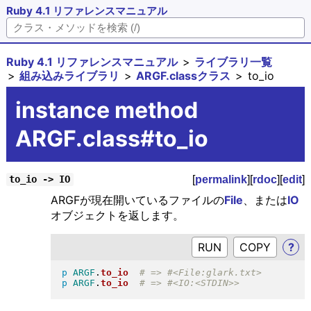
Ruby 4.1 リファレンスマニュアル
Ruby 4.1 リファレンスマニュアル
ライブラリ一覧
組み込みライブラリ
ARGF.classクラス
to_io
instance method
ARGF.class#to_io
[
permalink
][
rdoc
][
edit
]
to_io -> IO
ARGFが現在開いているファイルの
File
、または
IO
オブジェクトを返します。
RUN
?
p
ARGF
.
to_io
p
ARGF
.
to_io