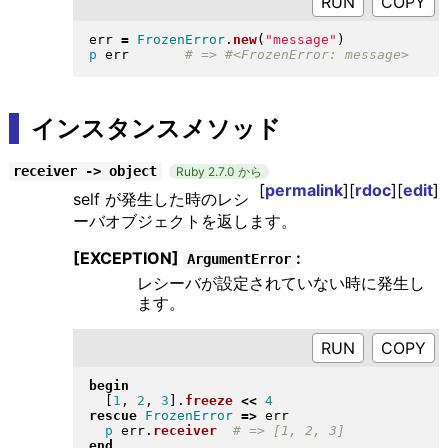
RUN
err 
=
FrozenError
.
new
(
"
message
"
)
p
 err       
インスタンスメソッド
receiver -> object
Ruby 2.7.0 から
[
permalink
][
rdoc
][
edit
]
self が発生した時のレシ
ーバオブジェクトを返します。
[EXCEPTION]
:
ArgumentError
レシーバが設定されていない時に発生し
ます。
RUN
begin
[
1
, 
2
, 
3
]
.
freeze
<<
4
rescue
FrozenError
=>
 err

p
 err
.
receiver
end