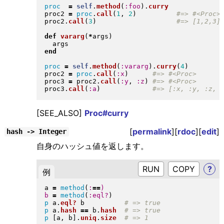
proc
=
self
.
method
(
:foo
)
.
curry
proc2 
=
proc
.
call
(
1
, 
2
)
proc2
.
call
(
3
)
def
vararg
(
*
args
)
end
proc
=
self
.
method
(
:vararg
)
.
curry
(
4
)
proc2 
=
proc
.
call
(
:x
)
proc3 
=
 proc2
.
call
(
:y
, 
:z
)
proc3
.
call
(
:a
)
[SEE_ALSO]
Proc#curry
[
permalink
][
rdoc
][
edit
]
hash -> Integer
自身のハッシュ値を返します。
RUN
?
例
a 
=
method
(
:
==
)
b
=
method
(
:eql?
)
p
 a
.
eql?
 b          
p
 a
.
hash
==
 b
.
hash
p
[
a, b
]
.
uniq
.
size