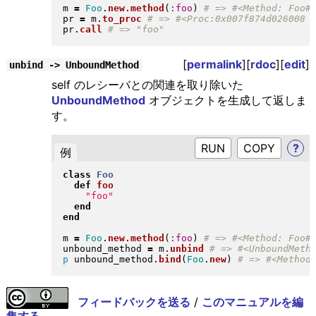
m 
=
Foo
.
new
.
method
(
:foo
)
pr 
=
 m
.
to_proc
pr
.
call
[
permalink
][
rdoc
][
edit
]
unbind -> UnboundMethod
self のレシーバとの関連を取り除いた
UnboundMethod
オブジェクトを生成して返しま
す。
RUN
?
例
class
Foo
def
foo
"
foo
"
end
end
m 
=
Foo
.
new
.
method
(
:foo
)
unbound_method 
=
 m
.
unbind
p
 unbound_method
.
bind
(
Foo
.
new
)
フィードバックを送る
/
このマニュアルを編
集する