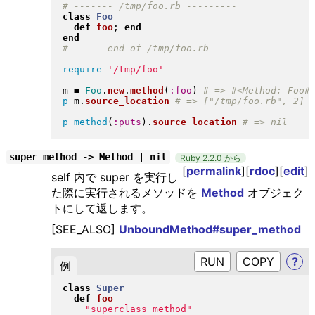
class
Foo
def
foo
; 
end
end
require
'/tmp/foo'
m 
=
Foo
.
new
.
method
(
:foo
)
p
 m
.
source_location
p
method
(
:puts
)
.
source_location
super_method -> Method | nil
Ruby 2.2.0 から
[
permalink
][
rdoc
][
edit
]
self 内で super を実行し
た際に実行されるメソッドを
Method
オブジェク
トにして返します。
[SEE_ALSO]
UnboundMethod#super_method
RUN
?
例
class
Super
def
foo
"
superclass method
"