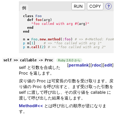
RUN
?
例
class
Foo
def
foo
(
arg
)
"
foo called with arg 
#{
arg
}
"
end
end
m 
=
Foo
.
new
.
method
(
:foo
)
p
 m
[
1
]
p
 m
.
call
(
2
)
self >> callable -> Proc
Ruby 2.6.0 から
[
permalink
][
rdoc
][
edit
]
self と引数を合成した
Proc を返します。
戻り値の Proc は可変長の引数を受け取ります。戻
り値の Proc を呼び出すと、まず受け取った引数を
self に渡して呼び出し、その戻り値を callable に
渡して呼び出した結果を返します。
Method#<<
とは呼び出しの順序が逆になりま
す。