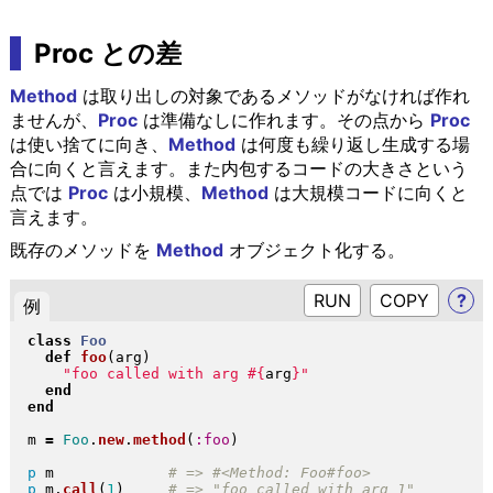
Proc との差
Method
は取り出しの対象であるメソッドがなければ作れ
ませんが、
Proc
は準備なしに作れます。その点から
Proc
は使い捨てに向き、
Method
は何度も繰り返し生成する場
合に向くと言えます。また内包するコードの大きさという
点では
Proc
は小規模、
Method
は大規模コードに向くと
言えます。
既存のメソッドを
Method
オブジェクト化する。
RUN
?
例
class
Foo
def
foo
(
arg
)
"
foo called with arg 
#{
arg
}
"
end
end
m 
=
Foo
.
new
.
method
(
:foo
)
p
 m             
p
 m
.
call
(
1
)