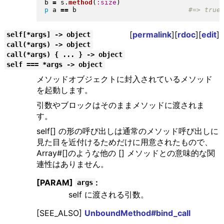
b 
=
 s
.
method
(
:size
)
p
 a 
==
 b                            
[
permalink
][
rdoc
][
edit
]
self[*args] -> object
call(*args) -> object
call(*args) { ... } -> object
self === *args -> object
メソッドオブジェクトに封入されているメソッド
を起動します。
引数やブロックはそのままメソッドに渡されま
す。
self[] の形の呼び出しは通常のメソッド呼び出しに
見た目を近付けるためだけに用意されたもので、
Array#[]のような他の [] メソッドとの意味的な関
連性はありません。
[PARAM]
:
args
self に渡される引数。
[SEE_ALSO]
UnboundMethod#bind_call