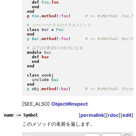
def
Foo
.
foo
end
end
p
Foo
.
method
(
:foo
)
class
Bar
<
Foo
end
p
Bar
.
method
(
:foo
)
module
Baz
def
baz
end
end
class
<<
obj

  include 
Baz
end
p
 obj
.
method
(
:baz
)
[SEE_ALSO]
Object#inspect
[
permalink
][
rdoc
][
edit
]
name -> Symbol
このメソッドの名前を返します。