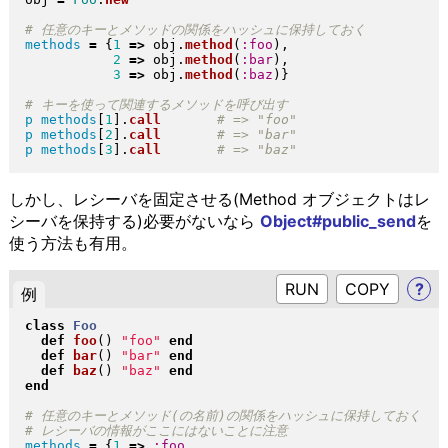
methods
=
{
1
=>
 obj
.
method
(
:foo
)
,

2
=>
 obj
.
method
(
:bar
)
,

3
=>
 obj
.
method
(
:baz
)
}
p
methods
[
1
]
.
call
p
methods
[
2
]
.
call
p
methods
[
3
]
.
call
しかし、レシーバを固定させる(Method オブジェクトはレ
シーバを保持する)必要がないなら
Object#public_send
を
使う方法も有用。
RUN
?
例
class
Foo
def
foo
(
)
"
foo
"
end
def
bar
(
)
"
bar
"
end
def
baz
(
)
"
baz
"
end
end
methods
=
{
1
=>
:foo
,
