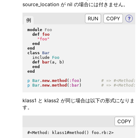
source_location が nil の場合には付きません。
RUN
?
例
module
Foo
def
foo
"
foo
"
end
end
class
Bar
  include 
Foo
def
bar
(
a, b
)
end
end
p
Bar
.
new
.
method
(
:foo
)
p
Bar
.
new
.
method
(
:bar
)
klass1 と klass2 が同じ場合は以下の形式になりま
す。