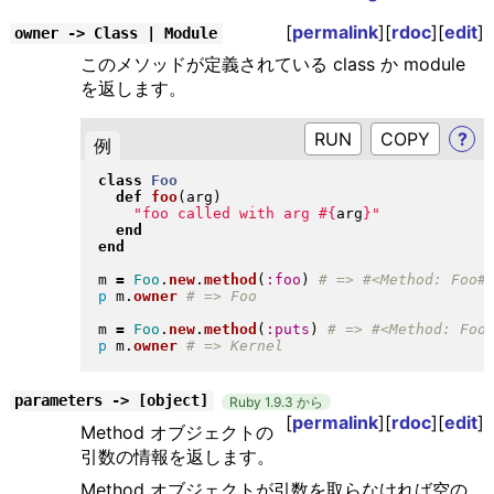
[
permalink
][
rdoc
][
edit
]
owner -> Class | Module
このメソッドが定義されている class か module
を返します。
RUN
?
例
class
Foo
def
foo
(
arg
)
"
foo called with arg 
#{
arg
}
"
end
end
m 
=
Foo
.
new
.
method
(
:foo
)
p
 m
.
owner
m 
=
Foo
.
new
.
method
(
:puts
)
p
 m
.
owner
parameters -> [object]
Ruby 1.9.3 から
[
permalink
][
rdoc
][
edit
]
Method オブジェクトの
引数の情報を返します。
Method オブジェクトが引数を取らなければ空の