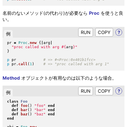
名前のないメソッド(の代わり)が必要なら
Proc
を使うと良
い。
RUN
?
例
pr 
=
Proc
.
new
{
|
arg
|
"
proc called with arg 
#{
arg
}
"
}
p
 pr            
p
 pr
.
call
(
1
)
Method
オブジェクトが有用なのは以下のような場合。
RUN
?
例
class
Foo
def
foo
(
)
"
foo
"
end
def
bar
(
)
"
bar
"
end
def
baz
(
)
"
baz
"
end
end
obj 
=
Foo
.
new