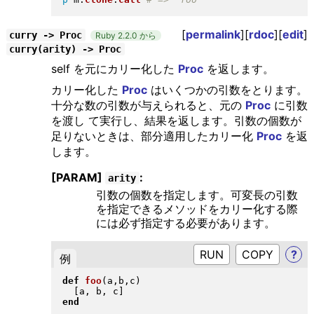
[
permalink
][
rdoc
][
edit
]
curry -> Proc
Ruby 2.2.0 から
curry(arity) -> Proc
self を元にカリー化した
Proc
を返します。
カリー化した
Proc
はいくつかの引数をとります。
十分な数の引数が与えられると、元の
Proc
に引数
を渡し て実行し、結果を返します。引数の個数が
足りないときは、部分適用したカリー化
Proc
を返
します。
[PARAM]
:
arity
引数の個数を指定します。可変長の引数
を指定できるメソッドをカリー化する際
には必ず指定する必要があります。
RUN
?
例
def
foo
(
a,b,c
)
[
a, b, c
]
end