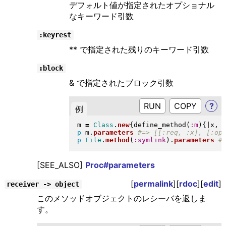
デフォルト値が指定されたオプショナル
なキーワード引数
:keyrest
** で指定された残りのキーワード引数
:block
& で指定されたブロック引数
RUN
?
例
m 
=
Class
.
new
{
define_method
(
:m
)
{
|
x, 
p
 m
.
parameters
p
File
.
method
(
:symlink
)
.
parameters
[SEE_ALSO]
Proc#parameters
[
permalink
][
rdoc
][
edit
]
receiver -> object
このメソッドオブジェクトのレシーバを返しま
す。