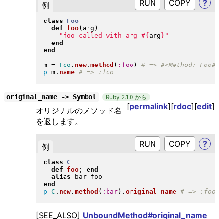
RUN
?
例
class
Foo
def
foo
(
arg
)
"
foo called with arg 
#{
arg
}
"
end
end
m 
=
Foo
.
new
.
method
(
:foo
)
p
 m
.
name
original_name -> Symbol
Ruby 2.1.0 から
[
permalink
][
rdoc
][
edit
]
オリジナルのメソッド名
を返します。
RUN
?
例
class
C
def
foo
; 
end
alias
end
p
C
.
new
.
method
(
:bar
)
.
original_name
[SEE_ALSO]
UnboundMethod#original_name