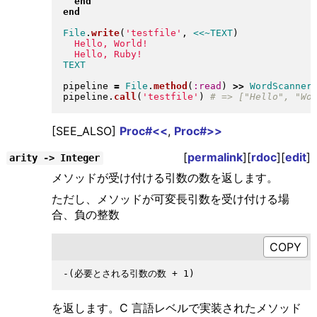
end
end
File
.
write
(
'testfile'
, 
<<~TEXT
)
pipeline 
=
File
.
method
(
:read
)
>>
WordScanner
pipeline
.
call
(
'testfile'
)
[SEE_ALSO]
Proc#<<
,
Proc#>>
[
permalink
][
rdoc
][
edit
]
arity -> Integer
メソッドが受け付ける引数の数を返します。
ただし、メソッドが可変長引数を受け付ける場
合、負の整数
を返します。C 言語レベルで実装されたメソッド