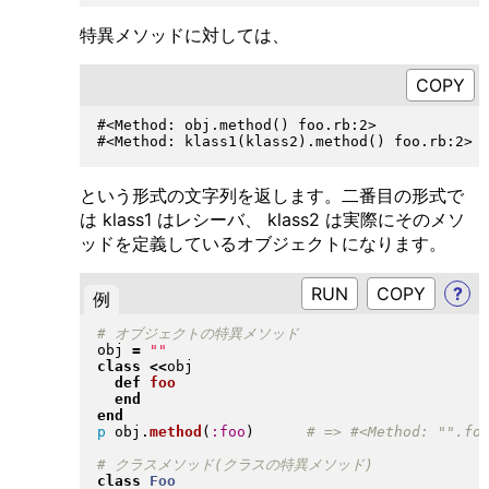
特異メソッドに対しては、
#<Method: obj.method() foo.rb:2>            
という形式の文字列を返します。二番目の形式で
は klass1 はレシーバ、 klass2 は実際にそのメソ
ッドを定義しているオブジェクトになります。
RUN
?
例
obj 
=
"
"
class
<<
obj

def
foo
end
end
p
 obj
.
method
(
:foo
)
class
Foo