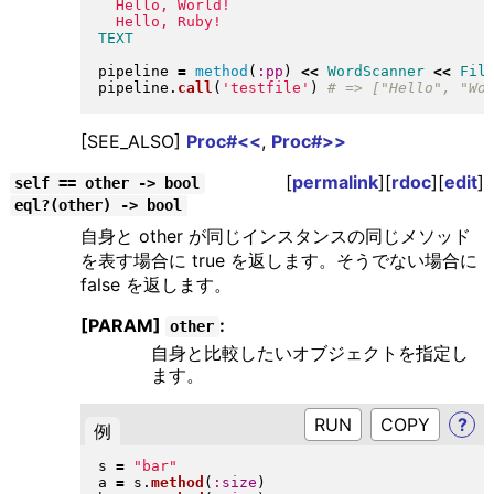
pipeline 
=
method
(
:pp
)
<<
WordScanner
<<
Fil
pipeline
.
call
(
'testfile'
)
[SEE_ALSO]
Proc#<<
,
Proc#>>
[
permalink
][
rdoc
][
edit
]
self == other -> bool
eql?(other) -> bool
自身と other が同じインスタンスの同じメソッド
を表す場合に true を返します。そうでない場合に
false を返します。
[PARAM]
:
other
自身と比較したいオブジェクトを指定し
ます。
RUN
?
例
s 
=
"
bar
"
a 
=
 s
.
method
(
:size
)