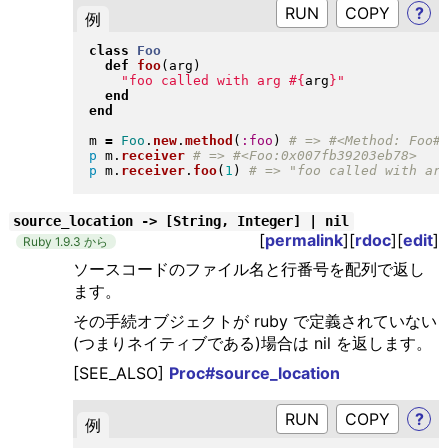
RUN
?
例
class
Foo
def
foo
(
arg
)
"
foo called with arg 
#{
arg
}
"
end
end
m 
=
Foo
.
new
.
method
(
:foo
)
p
 m
.
receiver
p
 m
.
receiver
.
foo
(
1
)
source_location -> [String, Integer] | nil
[
permalink
][
rdoc
][
edit
]
Ruby 1.9.3 から
ソースコードのファイル名と行番号を配列で返し
ます。
その手続オブジェクトが ruby で定義されていない
(つまりネイティブである)場合は nil を返します。
[SEE_ALSO]
Proc#source_location
RUN
?
例