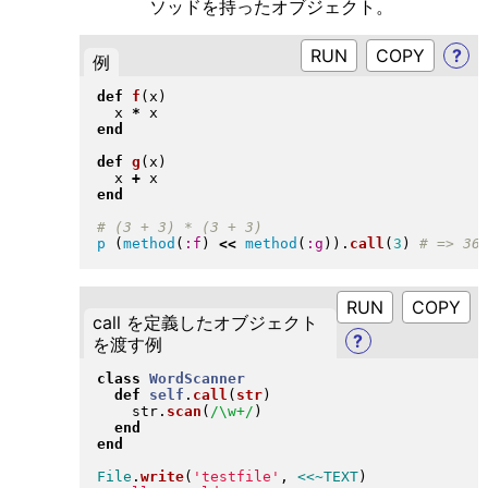
ソッドを持ったオブジェクト。
RUN
?
例
def
f
(
x
)
  x 
*
end
def
g
(
x
)
  x 
+
end
p
(
method
(
:f
)
<<
method
(
:g
)
)
.
call
(
3
)
RUN
call を定義したオブジェクト
?
を渡す例
class
WordScanner
def
self
.
call
(
str
)
    str
.
scan
(
/\w+/
)
end
end
File
.
write
(
'testfile'
, 
<<~TEXT
)