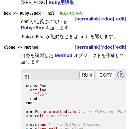
[SEE_ALSO]
Ruby用語集
box -> Ruby::Box | nil
Ruby 4.0 から
[
permalink
][
rdoc
][
edit
]
self が定義されている
Ruby::Box
を返します。
が無効なときは
を返します。
Ruby::Box
nil
[
permalink
][
rdoc
][
edit
]
clone -> Method
自身を複製した
Method
オブジェクトを作成して
返します。
RUN
?
例
class
Foo
def
foo
"
foo
"
end
end
m 
=
Foo
.
new
.
method
(
:foo
)
p
 m
.
call
p
 m
.
clone
p
 m
.
clone
.
call