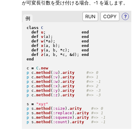
が可変長引数を受け付ける場合、-1 を返します。
RUN
?
例
class
C
def
u
;               
end
def
v
(
a
)
;            
end
def
w
(
*
a
)
;           
end
def
x
(
a, b
)
;         
end
def
y
(
a, b, 
*
c
)
;     
end
def
z
(
a, b, 
*
c, 
&
d
)
; 
end
end
c 
=
C
.
new
p
 c
.
method
(
:u
)
.
arity
p
 c
.
method
(
:v
)
.
arity
p
 c
.
method
(
:w
)
.
arity
p
 c
.
method
(
:x
)
.
arity
p
 c
.
method
(
:y
)
.
arity
p
 c
.
method
(
:z
)
.
arity
s 
=
"
xyz
"
p
 s
.
method
(
:size
)
.
arity
p
 s
.
method
(
:replace
)
.
arity
p
 s
.
method
(
:squeeze
)
.
arity
p
 s
.
method
(
:count
)
.
arity