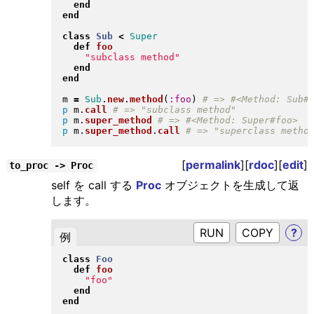
end
end
class
Sub
<
Super
def
foo
"
subclass method
"
end
end
m 
=
Sub
.
new
.
method
(
:foo
)
p
 m
.
call
p
 m
.
super_method
p
 m
.
super_method
.
call
[
permalink
][
rdoc
][
edit
]
to_proc -> Proc
self を call する
Proc
オブジェクトを生成して返
します。
RUN
?
例
class
Foo
def
foo
"
foo
"
end
end