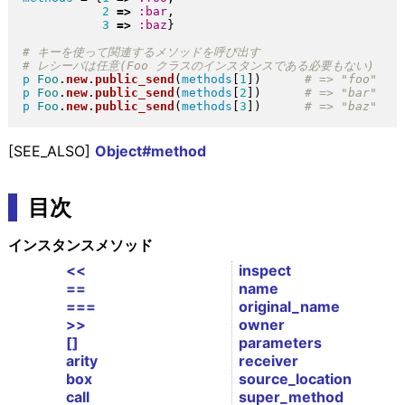
2
=>
:bar
,

3
=>
:baz
}
p
Foo
.
new
.
public_send
(
methods
[
1
]
)
p
Foo
.
new
.
public_send
(
methods
[
2
]
)
p
Foo
.
new
.
public_send
(
methods
[
3
]
)
[SEE_ALSO]
Object#method
目次
インスタンスメソッド
<<
inspect
==
name
===
original_name
>>
owner
[]
parameters
arity
receiver
box
source_location
call
super_method