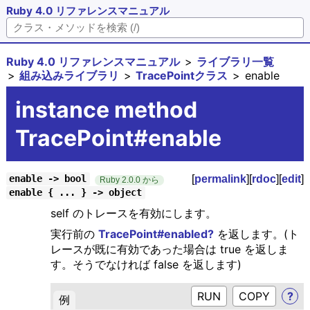
Ruby 4.0 リファレンスマニュアル
Ruby 4.0 リファレンスマニュアル
ライブラリ一覧
組み込みライブラリ
TracePointクラス
enable
instance method
TracePoint#enable
[
permalink
][
rdoc
][
edit
]
enable -> bool
Ruby 2.0.0 から
enable { ... } -> object
self のトレースを有効にします。
実行前の
TracePoint#enabled?
を返します。(ト
レースが既に有効であった場合は true を返しま
す。そうでなければ false を返します)
RUN
?
例