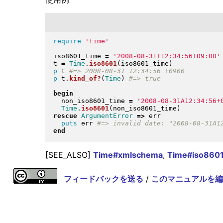
require
'time'
iso8601_time 
=
'2008-08-31T12:34:56+09:00'
t 
=
Time
.
iso8601
(
iso8601_time
)
p
 t 
p
 t
.
kind_of?
(
Time
)
begin
  non_iso8601_time 
=
'2008-08-31A12:34:56+
Time
.
iso8601
(
non_iso8601_time
)
rescue
ArgumentError
=>
 err

puts
 err 
end
[SEE_ALSO]
Time#xmlschema
,
Time#iso860
フィードバックを送る
/
このマニュアルを編