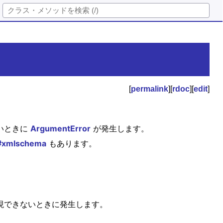
[
permalink
][
rdoc
][
edit
]
いときに
ArgumentError
が発生します。
#xmlschema
もあります。
現できないときに発生します。