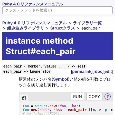
Ruby 4.0 リファレンスマニュアル
Ruby 4.0 リファレンスマニュアル
ライブラリ一覧
組み込みライブラリ
Structクラス
each_pair
instance method
Struct#each_pair
each_pair {|member, value| ... } -> self
[
permalink
][
rdoc
][
edit
]
each_pair -> Enumerator
構造体のメンバ名(
Symbol
)と値の組を引数にブロ
ックを繰り返し実行します。
RUN
?
例
Foo
=
Struct
.
new
(
:foo
, 
:bar
)
Foo
.
new
(
'FOO'
, 
'BAR'
)
.
each_pair
{
|
m, v
|
p
[
m