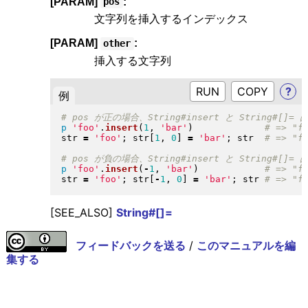
[PARAM]
:
pos
文字列を挿入するインデックス
[PARAM]
:
other
挿入する文字列
RUN
?
例
p
'foo'
.
insert
(
1
, 
'bar'
)
str 
=
'foo'
; str
[
1
, 
0
]
=
'bar'
; str  
p
'foo'
.
insert
(
-
1
, 
'bar'
)
str 
=
'foo'
; str
[
-
1
, 
0
]
=
'bar'
; str 
[SEE_ALSO]
String#[]=
フィードバックを送る
/
このマニュアルを編
集する