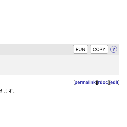
RUN
?
[
permalink
][
rdoc
][
edit
]
換えます。