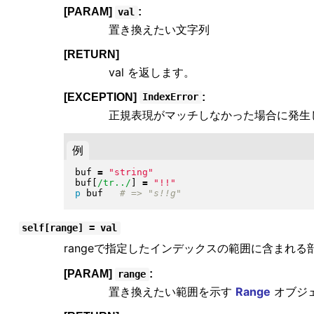
[PARAM]
:
val
置き換えたい文字列
[RETURN]
val を返します。
[EXCEPTION]
:
IndexError
正規表現がマッチしなかった場合に発生
例
buf 
=
"
string
"
buf
[
/tr../
]
=
"
!!
"
p
 buf   
self[range] = val
rangeで指定したインデックスの範囲に含まれる部
[PARAM]
:
range
置き換えたい範囲を示す
Range
オブジ