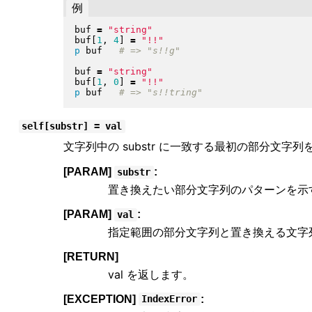
例
buf 
=
"
string
"
buf
[
1
, 
4
]
=
"
!!
"
p
 buf   
buf 
=
"
string
"
buf
[
1
, 
0
]
=
"
!!
"
p
 buf   
self[substr] = val
文字列中の substr に一致する最初の部分文字列
[PARAM]
:
substr
置き換えたい部分文字列のパターンを示
[PARAM]
:
val
指定範囲の部分文字列と置き換える文字
[RETURN]
val を返します。
[EXCEPTION]
:
IndexError