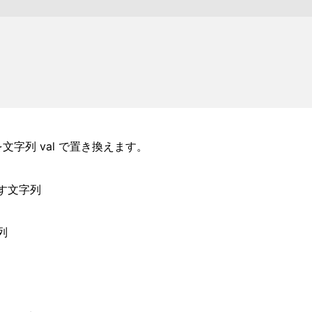
を文字列 val で置き換えます。
す文字列
列