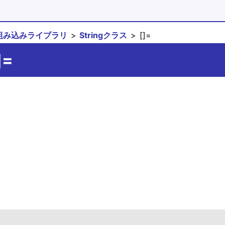
組み込みライブラリ
Stringクラス
[]=
]=