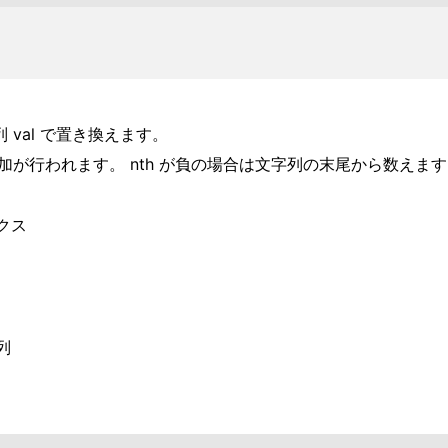
列 val で置き換えます。
の追加が行われます。 nth が負の場合は文字列の末尾から数えま
クス
列