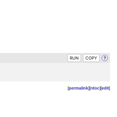
RUN
?
[
permalink
][
rdoc
][
edit
]