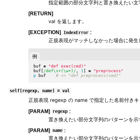
指定範囲の部分文字列と置き換えたい文
[RETURN]
val を返します。
[EXCEPTION]
:
IndexError
正規表現がマッチしなかった場合に発生
例
buf 
=
"
def exec(cmd)
"
buf
[
/def\s+(\w+)/
, 
1
]
=
"
preprocess
"
p
 buf    
self[regexp, name] = val
正規表現 regexp の name で指定した名前
[PARAM]
:
regexp
置き換えたい部分文字列のパターンを示
[PARAM]
:
name
置き換えたい部分文字列のパターンを示