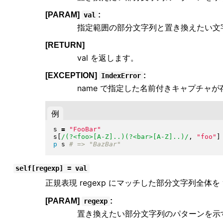
[PARAM]
:
val
指定範囲の部分文字列と置き換えたい文
[RETURN]
val を返します。
[EXCEPTION]
:
IndexError
name で指定した名前付きキャプチャ
例
s 
=
"
FooBar
"
s
[
/(?<foo>[A-Z]..)(?<bar>[A-Z]..)/
, 
"
foo
"
]
p
 s 
self[regexp] = val
正規表現 regexp にマッチした部分文字列全体を 
[PARAM]
:
regexp
置き換えたい部分文字列のパターンを示