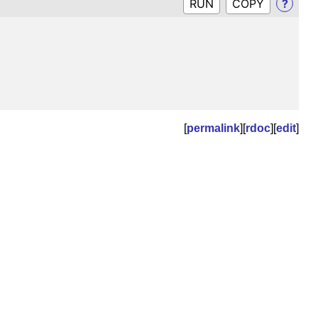
RUN
?
[
permalink
][
rdoc
][
edit
]