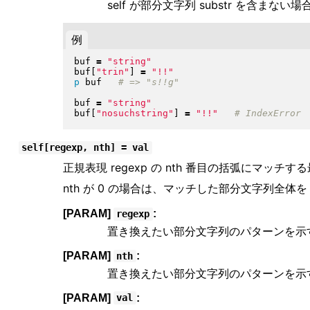
self が部分文字列 substr を含まな
例
buf 
=
"
string
"
buf
[
"
trin
"
]
=
"
!!
"
p
 buf   
buf 
=
"
string
"
buf
[
"
nosuchstring
"
]
=
"
!!
"
self[regexp, nth] = val
正規表現 regexp の nth 番目の括弧にマッチ
nth が 0 の場合は、マッチした部分文字列全体を 
[PARAM]
:
regexp
置き換えたい部分文字列のパターンを示
[PARAM]
:
nth
置き換えたい部分文字列のパターンを示
[PARAM]
:
val