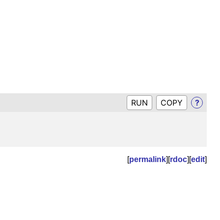
RUN
?
[
permalink
][
rdoc
][
edit
]