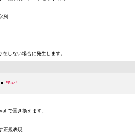
字列
が存在しない場合に発生します。
=
"
Baz
"
val で置き換えます。
す正規表現