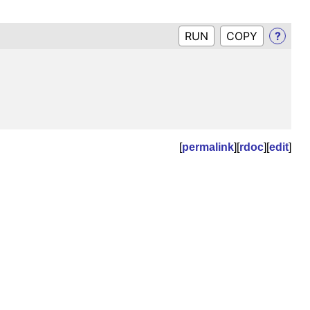
RUN
?
[
permalink
][
rdoc
][
edit
]