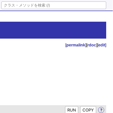
[
permalink
][
rdoc
][
edit
]
RUN
?