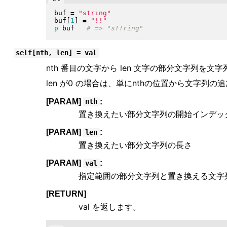
buf 
=
"
string
"
buf
[
1
]
=
"
!!
"
p
 buf   
self[nth, len] = val
nth 番目の文字から len 文字の部分文字列を文字
len が0 の場合は、単にnthの位置から文字列
[PARAM]
:
nth
置き換えたい部分文字列の開始インデッ
[PARAM]
:
len
置き換えたい部分文字列の長さ
[PARAM]
:
val
指定範囲の部分文字列と置き換える文字
[RETURN]
val を返します。