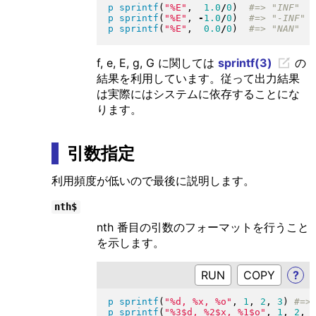
p
sprintf
(
"
%E
"
,  
1.0
/
0
)
p
sprintf
(
"
%E
"
, 
-
1.0
/
0
)
p
sprintf
(
"
%E
"
,  
0.0
/
0
)
f, e, E, g, G に関しては
sprintf(3)
の
結果を利用しています。従って出力結果
は実際にはシステムに依存することにな
ります。
引数指定
利用頻度が低いので最後に説明します。
nth$
nth 番目の引数のフォーマットを行うこと
を示します。
RUN
?
p
sprintf
(
"
%d, %x, %o
"
, 
1
, 
2
, 
3
)
p
sprintf
(
"
%3$d, %2$x, %1$o
"
, 
1
, 
2
, 