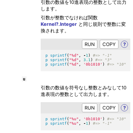
引数の数値を10進表現の整数として出力
します。
引数が整数でなければ関数
Kernel?.Integer
と同じ規則で整数に変
換されます。
RUN
?
p
sprintf
(
"
%d
"
, 
-
1
)
p
sprintf
(
"
%d
"
, 
3.1
)
p
sprintf
(
"
%d
"
, 
'0b1010'
)
u
引数の数値を符号なし整数とみなして10
進表現の整数として出力します。
RUN
?
p
sprintf
(
"
%u
"
, 
'0b1010'
)
p
sprintf
(
"
%u
"
, 
-
1
)