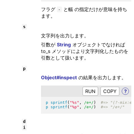
フラグ
と幅 の指定だけが意味を持ち
-
ます。
s
文字列を出力します。
引数が
String
オブジェクトでなければ
to_s メソッドにより文字列化したものを
引数として扱います。
p
Object#inspect
の結果を出力します。
RUN
?
p
sprintf
(
"
%s
"
, 
/e+/
)
p
sprintf
(
"
%p
"
, 
/e+/
)
d
i