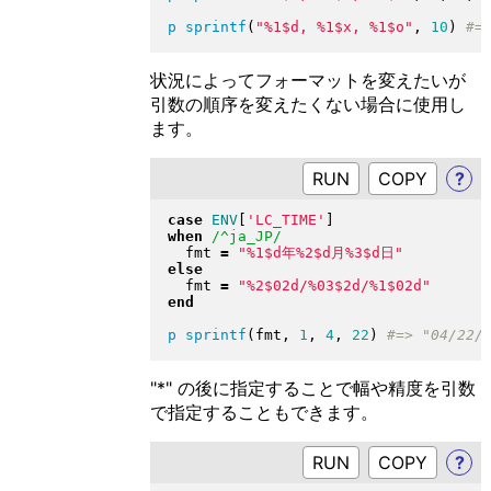
p
sprintf
(
"
%1$d, %1$x, %1$o
"
, 
10
)
状況によってフォーマットを変えたいが
引数の順序を変えたくない場合に使用し
ます。
RUN
?
case
ENV
[
'LC_TIME'
]
when
/^ja_JP/
  fmt 
=
"
%1$d年%2$d月%3$d日
"
else
  fmt 
=
"
%2$02d/%03$2d/%1$02d
"
end
p
sprintf
(
fmt, 
1
, 
4
, 
22
)
"*" の後に指定することで幅や精度を引数
で指定することもできます。
RUN
?