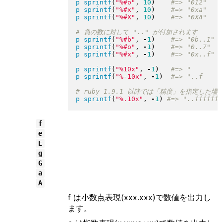
p
sprintf
(
"
%#o
"
, 
10
)
p
sprintf
(
"
%#x
"
, 
10
)
p
sprintf
(
"
%#X
"
, 
10
)
p
sprintf
(
"
%#b
"
, 
-
1
)
p
sprintf
(
"
%#o
"
, 
-
1
)
p
sprintf
(
"
%#x
"
, 
-
1
)
p
sprintf
(
"
%10x
"
, 
-
1
)
p
sprintf
(
"
%-10x
"
, 
-
1
)
p
sprintf
(
"
%.10x
"
, 
-
1
)
f
e
E
g
G
a
A
f は小数点表現(xxx.xxx)で数値を出力し
ます。