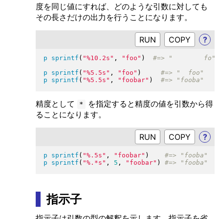
度を同じ値にすれば、どのような引数に対しても
その長さだけの出力を行うことになります。
RUN
?
p
sprintf
(
"
%10.2s
"
, 
"
foo
"
)
p
sprintf
(
"
%5.5s
"
, 
"
foo
"
)
p
sprintf
(
"
%5.5s
"
, 
"
foobar
"
)
精度として
を指定すると精度の値を引数から得
*
ることになります。
RUN
?
p
sprintf
(
"
%.5s
"
, 
"
foobar
"
)
p
sprintf
(
"
%.*s
"
, 
5
, 
"
foobar
"
)
指示子
指示子は引数の型の解釈を示します。指示子を省