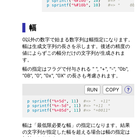
p
sprintf
(
"
%#10o
"
, 
10
)
p
sprintf
(
"
%#10b
"
, 
10
)
幅
0以外の数字で始まる数字列は幅指定になります。
幅は生成文字列の長さを示します。後述の精度の
値によらずこの幅分だけの文字列が生成されま
す。
幅の指定はフラグで付与される " ", "+", "-", "0b",
"0B", "0", "0x", "0X" の長さも考慮されます。
RUN
?
p
sprintf
(
"
%+5d
"
, 
11
)
p
sprintf
(
"
%+-5d
"
, 
11
)
p
sprintf
(
"
%+05d
"
, 
11
)
幅は「最低限必要な幅」の指定になります。結果
の文字列が指定した幅を超える場合は幅の指定は