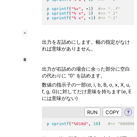
p
sprintf
(
"
%x
"
, 
-
1
)
p
sprintf
(
"
% x
"
, 
1
)
p
sprintf
(
"
% x
"
, 
-
1
)
-
出力を左詰めにします。幅の指定がなけ
れば意味がありません。
0
出力が右詰めの場合に余った部分に空白
の代わりに "0" を詰めます。
数値の指示子の一部(d, i, b, B, o, x, X, u,
f, g, G)に対してだけ意味を持ちます(e, E
には意味がない)
RUN
?
p
sprintf
(
"
%010d
"
, 
10
)