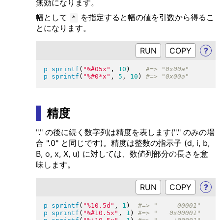
無効になります。
幅として
を指定すると幅の値を引数から得るこ
*
とになります。
RUN
?
p
sprintf
(
"
%#05x
"
, 
10
)
p
sprintf
(
"
%#0*x
"
, 
5
, 
10
)
精度
"." の後に続く数字列は精度を表します("." のみの場
合 ".0" と同じです)。精度は整数の指示子 (d, i, b,
B, o, x, X, u) に対しては、数値列部分の長さを意
味します。
RUN
?
p
sprintf
(
"
%10.5d
"
, 
1
)
p
sprintf
(
"
%#10.5x
"
, 
1
)