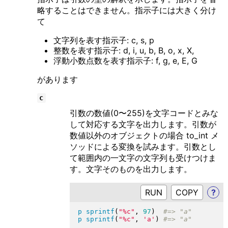
略することはできません。指示子には大きく分け
て
文字列を表す指示子: c, s, p
整数を表す指示子: d, i, u, b, B, o, x, X,
浮動小数点数を表す指示子: f, g, e, E, G
があります
c
引数の数値(0〜255)を文字コードとみな
して対応する文字を出力します。引数が
数値以外のオブジェクトの場合 to_int メ
ソッドによる変換を試みます。引数とし
て範囲内の一文字の文字列も受けつけま
す。文字そのものを出力します。
RUN
?
p
sprintf
(
"
%c
"
, 
97
)
p
sprintf
(
"
%c
"
, 
'a'
)