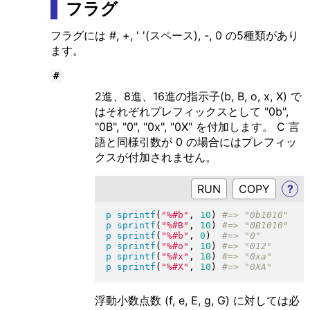
フラグ
フラグには #, +, ' '(スペース), -, 0 の5種類があり
ます。
#
2進、8進、16進の指示子(b, B, o, x, X) で
はそれぞれプレフィックスとして "0b",
"0B", "0", "0x", "0X" を付加します。 C 言
語と同様引数が 0 の場合にはプレフィッ
クスが付加されません。
RUN
?
p
sprintf
(
"
%#b
"
, 
10
)
p
sprintf
(
"
%#B
"
, 
10
)
p
sprintf
(
"
%#b
"
, 
0
)
p
sprintf
(
"
%#o
"
, 
10
)
p
sprintf
(
"
%#x
"
, 
10
)
p
sprintf
(
"
%#X
"
, 
10
)
浮動小数点数 (f, e, E, g, G) に対しては必