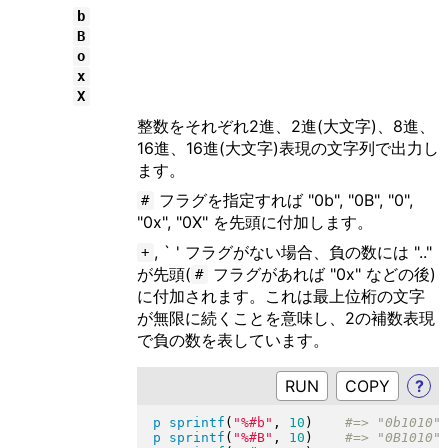
b
B
o
x
X
整数をそれぞれ2進、2進(大文字)、8進、
16進、16進(大文字)表現の文字列で出力し
ます。
フラグを指定すれば "0b", "0B", "0",
#
"0x", "0X" を先頭に付加します。
, ` ' フラグがない場合、負の数には ".."
+
が先頭(
フラグがあれば "0x" などの後)
#
に付加されます。これは最上位桁の文字
が無限に続くことを意味し、2の補数表現
で負の数を表しています。
RUN
?
p
sprintf
(
"
%#b
"
, 
10
)
p
sprintf
(
"
%#B
"
, 
10
)