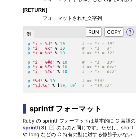
[RETURN]
フォーマットされた文字列
RUN
?
例
p
"
i = %d
"
%
10
p
"
i = %x
"
%
10
p
"
i = %o
"
%
10
p
"
i = %#d
"
%
10
p
"
i = %#x
"
%
10
p
"
i = %#o
"
%
10
p
"
%d
"
%
10
p
"
%d,%o
"
%
[
10
, 
10
]
sprintf フォーマット
Ruby の sprintf フォーマットは基本的に C 言語の
sprintf(3)
のものと同じです。ただし、short
や long などの C 特有の型に対する修飾子がない