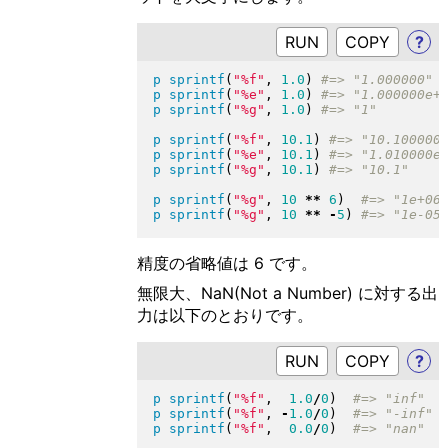
RUN
?
p
sprintf
(
"
%f
"
, 
1.0
)
p
sprintf
(
"
%e
"
, 
1.0
)
p
sprintf
(
"
%g
"
, 
1.0
)
p
sprintf
(
"
%f
"
, 
10.1
)
p
sprintf
(
"
%e
"
, 
10.1
)
p
sprintf
(
"
%g
"
, 
10.1
)
p
sprintf
(
"
%g
"
, 
10
**
6
)
p
sprintf
(
"
%g
"
, 
10
**
-
5
)
精度の省略値は 6 です。
無限大、NaN(Not a Number) に対する出
力は以下のとおりです。
RUN
?
p
sprintf
(
"
%f
"
,  
1.0
/
0
)
p
sprintf
(
"
%f
"
, 
-
1.0
/
0
)
p
sprintf
(
"
%f
"
,  
0.0
/
0
)