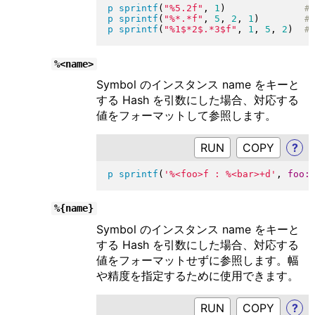
p
sprintf
(
"
%5.2f
"
, 
1
)
p
sprintf
(
"
%*.*f
"
, 
5
, 
2
, 
1
)
p
sprintf
(
"
%1$*2$.*3$f
"
, 
1
, 
5
, 
2
)
%<name>
Symbol のインスタンス name をキーと
する Hash を引数にした場合、対応する
値をフォーマットして参照します。
RUN
?
p
sprintf
(
'%<foo>f : %<bar>+d'
, 
foo:
%{name}
Symbol のインスタンス name をキーと
する Hash を引数にした場合、対応する
値をフォーマットせずに参照します。幅
や精度を指定するために使用できます。
RUN
?