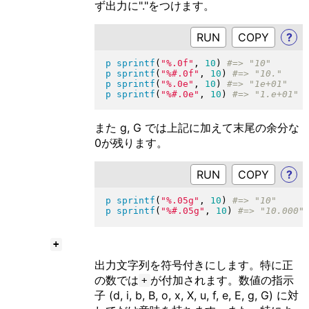
ず出力に"."をつけます。
RUN
?
p
sprintf
(
"
%.0f
"
, 
10
)
p
sprintf
(
"
%#.0f
"
, 
10
)
p
sprintf
(
"
%.0e
"
, 
10
)
p
sprintf
(
"
%#.0e
"
, 
10
)
また g, G では上記に加えて末尾の余分な
0が残ります。
RUN
?
p
sprintf
(
"
%.05g
"
, 
10
)
p
sprintf
(
"
%#.05g
"
, 
10
)
+
出力文字列を符号付きにします。特に正
の数では
が付加されます。数値の指示
+
子 (d, i, b, B, o, x, X, u, f, e, E, g, G) に対