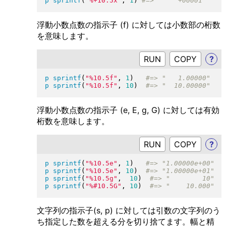
p
sprintf
(
"
%+10.5x
"
, 
1
)
浮動小数点数の指示子 (f) に対しては小数部の桁数
を意味します。
RUN
?
p
sprintf
(
"
%10.5f
"
, 
1
)
p
sprintf
(
"
%10.5f
"
, 
10
)
浮動小数点数の指示子 (e, E, g, G) に対しては有効
桁数を意味します。
RUN
?
p
sprintf
(
"
%10.5e
"
, 
1
)
p
sprintf
(
"
%10.5e
"
, 
10
)
p
sprintf
(
"
%10.5g
"
,  
10
)
p
sprintf
(
"
%#10.5G
"
, 
10
)
文字列の指示子(s, p) に対しては引数の文字列のう
ち指定した数を超える分を切り捨てます。幅と精