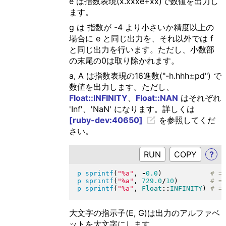
e は指数表現(x.xxxe+xx)で数値を出力し
ます。
g は 指数が -4 より小さいか精度以上の
場合に e と同じ出力を、それ以外では f
と同じ出力を行います。ただし、小数部
の末尾の0は取り除かれます。
a, A は指数表現の16進数("-h.hhh±pd") で
数値を出力します。ただし、
Float::INFINITY
、
Float::NAN
はそれぞれ
'Inf'、'NaN' になります。詳しくは
[ruby-dev:40650]
を参照してくだ
さい。
RUN
?
p
sprintf
(
"
%a
"
, 
-
0.0
)
p
sprintf
(
"
%a
"
, 
729.0
/
10
)
p
sprintf
(
"
%a
"
, 
Float
::
INFINITY
)
大文字の指示子(E, G)は出力のアルファベ
ットを大文字にします。