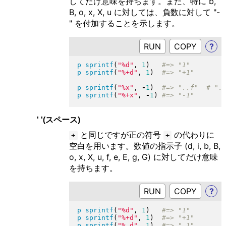
してだけ意味を持ちます。また、特に b,
B, o, x, X, u に対しては、負数に対して "-
" を付加することを示します。
RUN
?
p
sprintf
(
"
%d
"
, 
1
)
p
sprintf
(
"
%+d
"
, 
1
)
p
sprintf
(
"
%x
"
, 
-
1
)
p
sprintf
(
"
%+x
"
, 
-
1
)
' '(スペース)
と同じですが正の符号
の代わりに
+
+
空白を用います。数値の指示子 (d, i, b, B,
o, x, X, u, f, e, E, g, G) に対してだけ意味
を持ちます。
RUN
?
p
sprintf
(
"
%d
"
, 
1
)
p
sprintf
(
"
%+d
"
, 
1
)
p
sprintf
(
"
% d
"
, 
1
)