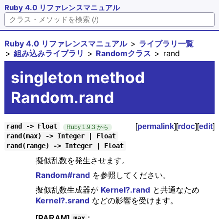
Ruby 4.0 リファレンスマニュアル
Ruby 4.0 リファレンスマニュアル
ライブラリ一覧
組み込みライブラリ
Randomクラス
rand
singleton method
Random.rand
[
permalink
][
rdoc
][
edit
]
rand -> Float
Ruby 1.9.3 から
rand(max) -> Integer | Float
rand(range) -> Integer | Float
擬似乱数を発生させます。
Random#rand
を参照してください。
擬似乱数生成器が
Kernel?.rand
と共通なため
Kernel?.srand
などの影響を受けます。
[PARAM]
:
max