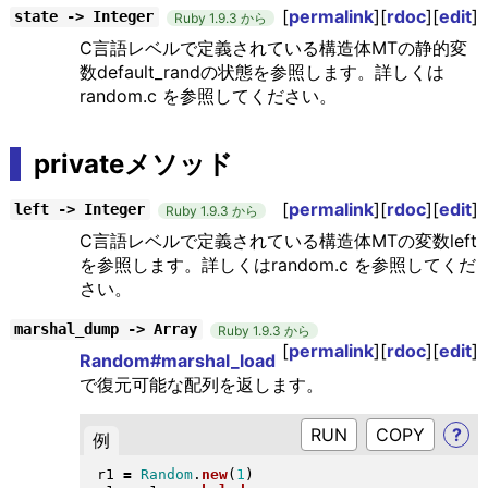
[
permalink
][
rdoc
][
edit
]
state -> Integer
Ruby 1.9.3 から
C言語レベルで定義されている構造体MTの静的変
数default_randの状態を参照します。詳しくは
random.c を参照してください。
privateメソッド
[
permalink
][
rdoc
][
edit
]
left -> Integer
Ruby 1.9.3 から
C言語レベルで定義されている構造体MTの変数left
を参照します。詳しくはrandom.c を参照してくだ
さい。
marshal_dump -> Array
Ruby 1.9.3 から
[
permalink
][
rdoc
][
edit
]
Random#marshal_load
で復元可能な配列を返します。
RUN
?
例
r1 
=
Random
.
new
(
1
)