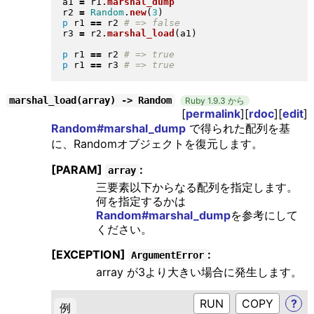
a1 
=
 r1
.
marshal_dump
r2 
=
Random
.
new
(
3
)
p
 r1 
==
 r2 
r3 
=
 r2
.
marshal_load
(
a1
)
p
 r1 
==
 r2 
p
 r1 
==
 r3 
marshal_load(array) -> Random
Ruby 1.9.3 から
[
permalink
][
rdoc
][
edit
]
Random#marshal_dump
で得られた配列を基
に、Randomオブジェクトを復元します。
[PARAM]
:
array
三要素以下からなる配列を指定します。
何を指定するかは
Random#marshal_dump
を参考にして
ください。
[EXCEPTION]
:
ArgumentError
array が3より大きい場合に発生します。
RUN
?
例