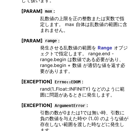
して扱います。
[PARAM]
:
max
乱数値の上限を正の整数または実数で指
定します。 max 自体は乱数値の範囲に含
まれません。
[PARAM]
:
range
発生させる乱数値の範囲を
Range
オブジ
ェクトで指定します。 range.end -
range.begin は数値である必要があり、
range.begin + 数値 が適切な値を返す必
要があります。
[EXCEPTION]
:
Errno::EDOM
rand(1..Float::INFINITY) などのように範
囲に問題があるときに発生します。
[EXCEPTION]
:
ArgumentError
引数の数が0または1では無い時、引数に
負の数値を与えた時や (1..0) のような値が
存在しない範囲を渡した時などに発生し
ます。