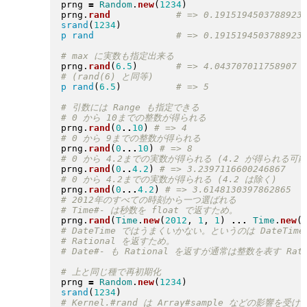
prng 
=
Random
.
new
(
1234
)
prng
.
rand
srand
(
1234
)
p
rand
prng
.
rand
(
6.5
)
p
rand
(
6.5
)
prng
.
rand
(
0
..
10
)
prng
.
rand
(
0
...
10
)
prng
.
rand
(
0
..
4.2
)
prng
.
rand
(
0
...
4.2
)
prng
.
rand
(
Time
.
new
(
2012
, 
1
, 
1
)
...
Time
.
new
(
prng 
=
Random
.
new
(
1234
)
srand
(
1234
)