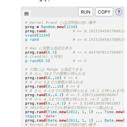
RUN
?
例
prng 
=
Random
.
new
(
1234
)
prng
.
rand
srand
(
1234
)
p
rand
prng
.
rand
(
6.5
)
p
rand
(
6.5
)
prng
.
rand
(
0
..
10
)
prng
.
rand
(
0
...
10
)
prng
.
rand
(
0
..
4.2
)
prng
.
rand
(
0
...
4.2
)
prng
.
rand
(
Time
.
new
(
2012
, 
1
, 
1
)
...
Time
.
new
(
require
'date'
prng
.
rand
(
Date
.
new
(
2012
, 
1
, 
1
)
...
Date
.
new
(