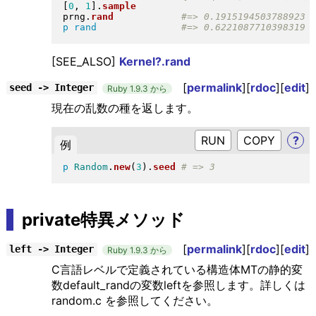
[
0
, 
1
]
.
sample
prng
.
rand
p
rand
[SEE_ALSO]
Kernel?.rand
[
permalink
][
rdoc
][
edit
]
seed -> Integer
Ruby 1.9.3 から
現在の乱数の種を返します。
RUN
?
例
p
Random
.
new
(
3
)
.
seed
private特異メソッド
[
permalink
][
rdoc
][
edit
]
left -> Integer
Ruby 1.9.3 から
C言語レベルで定義されている構造体MTの静的変
数default_randの変数leftを参照します。詳しくは
random.c を参照してください。