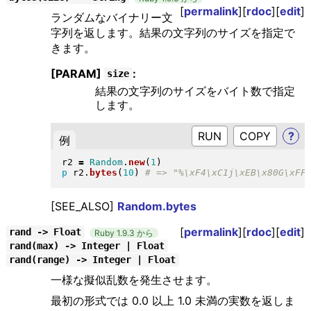
[
permalink
][
rdoc
][
edit
]
ランダムなバイナリー文
字列を返します。結果の文字列のサイズを指定で
きます。
[PARAM]
:
size
結果の文字列のサイズをバイト数で指定
します。
RUN
?
例
r2 
=
Random
.
new
(
1
)
p
 r2
.
bytes
(
10
)
[SEE_ALSO]
Random.bytes
[
permalink
][
rdoc
][
edit
]
rand -> Float
Ruby 1.9.3 から
rand(max) -> Integer | Float
rand(range) -> Integer | Float
一様な擬似乱数を発生させます。
最初の形式では 0.0 以上 1.0 未満の実数を返しま