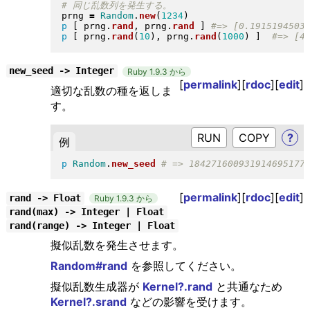
prng 
=
Random
.
new
(
1234
)
p
[
 prng
.
rand
, prng
.
rand
]
p
[
 prng
.
rand
(
10
)
, prng
.
rand
(
1000
)
]
new_seed -> Integer
Ruby 1.9.3 から
[
permalink
][
rdoc
][
edit
]
適切な乱数の種を返しま
す。
RUN
?
例
p
Random
.
new_seed
[
permalink
][
rdoc
][
edit
]
rand -> Float
Ruby 1.9.3 から
rand(max) -> Integer | Float
rand(range) -> Integer | Float
擬似乱数を発生させます。
Random#rand
を参照してください。
擬似乱数生成器が
Kernel?.rand
と共通なため
Kernel?.srand
などの影響を受けます。