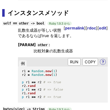
インスタンスメソッド
self == other -> bool
Ruby 1.9.3 から
[
permalink
][
rdoc
][
edit
]
乱数生成器が等しい状態
であるならばtrue を返します。
[PARAM]
:
other
比較対象の乱数生成器
RUN
?
例
r1 
=
Random
.
new
(
1
)
r2 
=
Random
.
new
(
1
)
p
 r1 
==
 r2 
r2
.
rand
p
 r1 
==
 r2 
r1
.
rand
p
 r1 
==
 r2 
bytes(size) -> String
Ruby 1.9.3 から