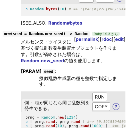
p
Random
.
bytes
(
10
)
[SEE_ALSO]
Random#bytes
new(seed = Random.new_seed) -> Random
Ruby 1.9.3 から
[
permalink
][
rdoc
][
edit
]
メルセンヌ・ツイスタに
基づく擬似乱数発生装置オブジェクトを作りま
す。引数が省略された場合は、
Random.new_seed
の値を使用します。
[PARAM]
:
seed
擬似乱数生成器の種を整数で指定しま
す。
RUN
例： 種が同じなら同じ乱数列を
?
発生できる。
prng 
=
Random
.
new
(
1234
)
p
[
 prng
.
rand
, prng
.
rand
]
p
[
 prng
.
rand
(
10
)
, prng
.
rand
(
1000
)
]