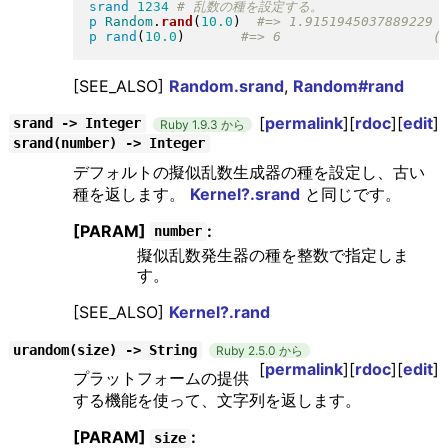
srand
1234
p
Random
.
rand
(
10.0
)
p
rand
(
10.0
)
[SEE_ALSO]
Random.srand
,
Random#rand
[
permalink
][
rdoc
][
edit
]
srand -> Integer
Ruby 1.9.3 から
srand(number) -> Integer
デフォルトの擬似乱数生成器の種を設定し、古い
種を返します。
Kernel?.srand
と同じです。
[PARAM]
:
number
擬似乱数発生器の種を整数で指定しま
す。
[SEE_ALSO]
Kernel?.rand
urandom(size) -> String
Ruby 2.5.0 から
[
permalink
][
rdoc
][
edit
]
プラットフォームの提供
する機能を使って、文字列を返します。
[PARAM]
:
size