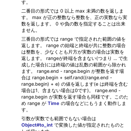
す。
二番目の形式では 0 以上 max 未満の数を返しま
す。 max が正の整数なら整数を、正の実数なら実
数を返します。 0 や負の数を指定することは出来
ません。
三番目の形式では range で指定された範囲の値を
返します。 range の始端と終端が共に整数の場合
は整数を、少なくとも片方が実数の場合は実数を
返します。 rangeが終端を含まない(つまり ... で生
成した場合)には終端の値は乱数の範囲から除かれ
ます。 range.end - range.begin が整数を返す場
合は range.begin + self.rand((range.end -
range.begin) + e) の値を返します(e は終端を含む
場合は1、含まない場合は0です)。 range.end -
range.begin が実数を返す場合も同様です。このた
め range が
Time
の場合などにもうまく動作しま
す。
引数が実数でも範囲でもない場合は
Object#to_int
で変換した値が指定されたものと