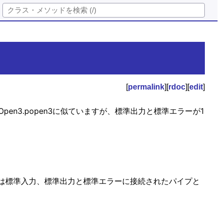
[
permalink
][
rdoc
][
edit
]
n3.popen3に似ていますが、標準出力と標準エラーが1
は標準入力、標準出力と標準エラーに接続されたパイプと