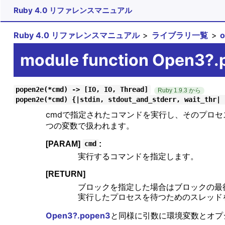
Ruby 4.0 リファレンスマニュアル
Ruby 4.0 リファレンスマニュアル
ライブラリ一覧
module function Open3?
popen2e(*cmd) -> [IO, IO, Thread]
Ruby 1.9.3 から
popen2e(*cmd) {|stdin, stdout_and_stderr, wait_thr| 
cmdで指定されたコマンドを実行し、そのプロセス
つの変数で扱われます。
[PARAM]
:
cmd
実行するコマンドを指定します。
[RETURN]
ブロックを指定した場合はブロックの最
実行したプロセスを待つためのスレッド
Open3?.popen3
と同様に引数に環境変数とオプ