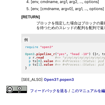
[env, cmdname, arg1, arg2, ..., options]
[env, [cmdname, argv0], arg1, ..., options]
[RETURN]
ブロックを指定した場合はブロックの最
を待つためのスレッドの配列を配列で返
例
require
"
open3
"
Open3
.
pipeline_r
(
"
yes
"
, 
"
head -10
"
)
{
|
r, t
p
 r
.
read
p
 ts
[
0
]
.
value
p
 ts
[
1
]
.
value
}
[SEE_ALSO]
Open3?.popen3
フィードバックを送る
/
このマニュアルを編