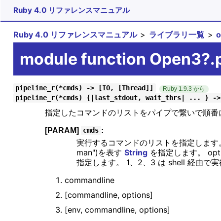
Ruby 4.0 リファレンスマニュアル
Ruby 4.0 リファレンスマニュアル
ライブラリ一覧
module function Open3?.p
pipeline_r(*cmds) -> [IO, [Thread]]
Ruby 1.9.3 から
pipeline_r(*cmds) {|last_stdout, wait_thrs| ... } ->
指定したコマンドのリストをパイプで繋いで順番
[PARAM]
:
cmds
実行するコマンドのリストを指定します
man")を表す
String
を指定します。 opti
指定します。 1、2、3 は shell 経由
commandline
[commandline, options]
[env, commandline, options]