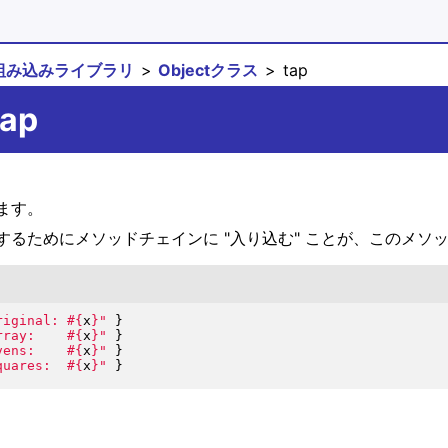
組み込みライブラリ
Objectクラス
tap
tap
します。
るためにメソッドチェインに "入り込む" ことが、このメソ
riginal: 
#{
x
}
"
}
rray:    
#{
x
}
"
}
vens:    
#{
x
}
"
}
quares:  
#{
x
}
"
}