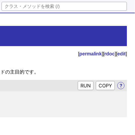
[
permalink
][
rdoc
][
edit
]
ッドの主目的です。
RUN
?