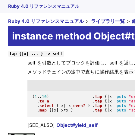
Ruby 4.0 リファレンスマニュアル
Ruby 4.0 リファレンスマニュアル
ライブラリ一覧
instance method Object#
tap {|x| ... } -> self
self を引数としてブロックを評価し、self を返
メソッドチェインの途中で直ちに操作結果を表示す
(
1
..
10
)
.
tap
{
|
x
|
puts
"
o
.
to_a
.
tap
{
|
x
|
puts
"
a
.
select
{
|
x
|
 x
.
even?
}
.
tap
{
|
x
|
puts
"
e
.
map
{
|
x
|
 x
*
x 
}
.
tap
{
|
x
|
puts
"
s
[SEE_ALSO]
Object#yield_self