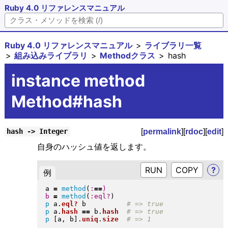
Ruby 4.0 リファレンスマニュアル
Ruby 4.0 リファレンスマニュアル
ライブラリ一覧
組み込みライブラリ
Methodクラス
hash
instance method
Method#hash
[
permalink
][
rdoc
][
edit
]
hash -> Integer
自身のハッシュ値を返します。
RUN
?
例
a 
=
method
(
:
==
)
b
=
method
(
:eql?
)
p
 a
.
eql?
 b          
p
 a
.
hash
==
 b
.
hash
p
[
a, b
]
.
uniq
.
size