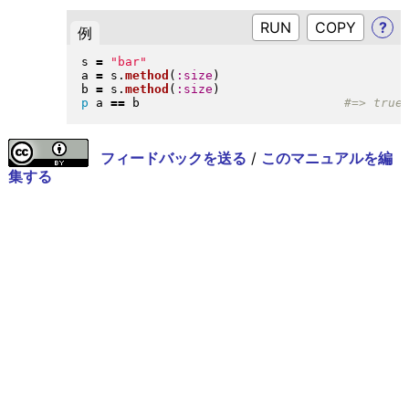
RUN
?
例
s 
=
"
bar
"
a 
=
 s
.
method
(
:size
)
b 
=
 s
.
method
(
:size
)
p
 a 
==
 b                            
フィードバックを送る
/
このマニュアルを編
集する