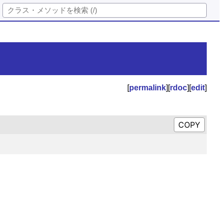
[
permalink
][
rdoc
][
edit
]