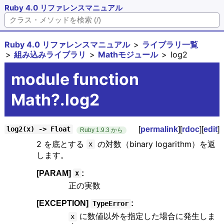
Ruby 4.0 リファレンスマニュアル
Ruby 4.0 リファレンスマニュアル
ライブラリ一覧
組み込みライブラリ
Mathモジュール
log2
module function
Math?.log2
[
permalink
][
rdoc
][
edit
]
log2(x) -> Float
Ruby 1.9.3 から
2 を底とする
の対数（binary logarithm）を返
x
します。
[PARAM]
:
x
正の実数
[EXCEPTION]
:
TypeError
に数値以外を指定した場合に発生しま
x