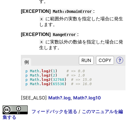
す。
[EXCEPTION]
:
Math::DomainError
に範囲外の実数を指定した場合に発生
x
します。
[EXCEPTION]
:
RangeError
に実数以外の数値を指定した場合に発
x
生します。
RUN
?
例
p
Math
.
log2
(
1
)
p
Math
.
log2
(
2
)
p
Math
.
log2
(
32768
)
p
Math
.
log2
(
65536
)
[SEE_ALSO]
Math?.log
,
Math?.log10
フィードバックを送る
/
このマニュアルを編
集する