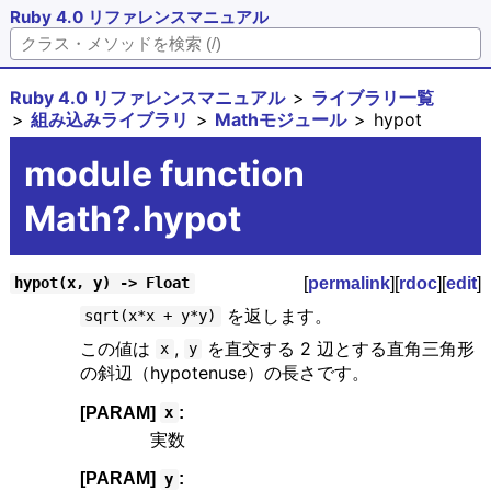
Ruby 4.0 リファレンスマニュアル
Ruby 4.0 リファレンスマニュアル
ライブラリ一覧
組み込みライブラリ
Mathモジュール
hypot
module function
Math?.hypot
[
permalink
][
rdoc
][
edit
]
hypot(x, y) -> Float
を返します。
sqrt(x*x + y*y)
この値は
,
を直交する 2 辺とする直角三角形
x
y
の斜辺（hypotenuse）の長さです。
[PARAM]
:
x
実数
[PARAM]
:
y