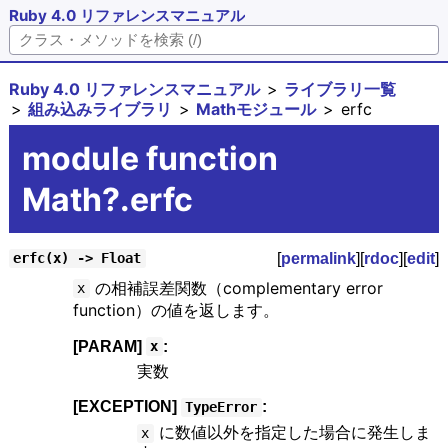
Ruby 4.0 リファレンスマニュアル
Ruby 4.0 リファレンスマニュアル
ライブラリ一覧
組み込みライブラリ
Mathモジュール
erfc
module function
Math?.erfc
[
permalink
][
rdoc
][
edit
]
erfc(x) -> Float
の相補誤差関数（complementary error
x
function）の値を返します。
[PARAM]
:
x
実数
[EXCEPTION]
:
TypeError
に数値以外を指定した場合に発生しま
x