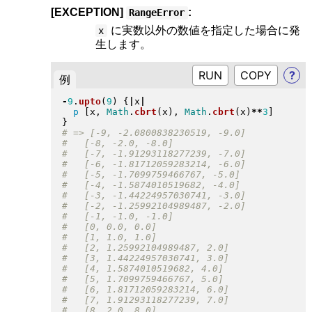
[EXCEPTION]
:
RangeError
に実数以外の数値を指定した場合に発
x
生します。
RUN
?
例
-
9
.
upto
(
9
)
{
|
x
|
p
[
x, 
Math
.
cbrt
(
x
)
, 
Math
.
cbrt
(
x
)
**
3
]
}