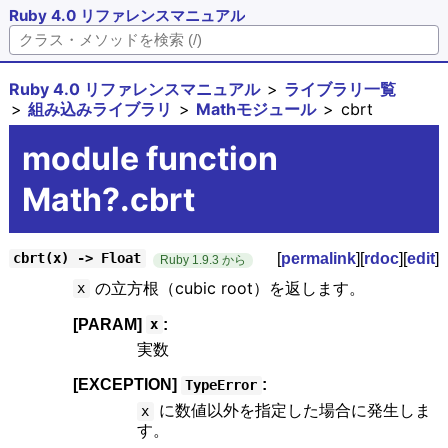
Ruby 4.0 リファレンスマニュアル
Ruby 4.0 リファレンスマニュアル
ライブラリ一覧
組み込みライブラリ
Mathモジュール
cbrt
module function
Math?.cbrt
[
permalink
][
rdoc
][
edit
]
cbrt(x) -> Float
Ruby 1.9.3 から
の立方根（cubic root）を返します。
x
[PARAM]
:
x
実数
[EXCEPTION]
:
TypeError
に数値以外を指定した場合に発生しま
x
す。