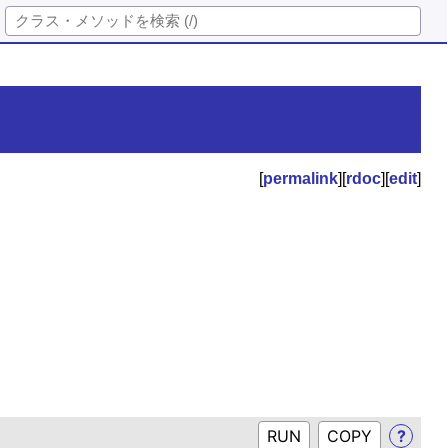
[
permalink
][
rdoc
][
edit
]
RUN
?