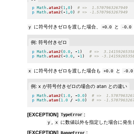
p
Math
.
atan2
(
1
,
0
)
p
Math
.
atan2
(
-
1
,
0
)
に符号付きゼロを渡した場合、
と
y
+0.0
-0.0
例: 符号付きゼロ
p
Math
.
atan2
(
0.0
, 
-
1
)
p
Math
.
atan2
(
-
0.0
, 
-
1
)
に符号付きゼロを渡した場合も
と
x
+0.0
-0.0
例: x が符号付きゼロの場合の atan との違い
p
Math
.
atan2
(
1.0
, 
-
0.0
)
p
Math
.
atan
(
1.0
/
-
0.0
)
[EXCEPTION]
:
TypeError
,
に数値以外を指定した場合に発生
y
x
[EXCEPTION]
:
RangeError