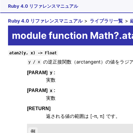
Ruby 4.0 リファレンスマニュアル
Ruby 4.0 リファレンスマニュアル
ライブラリ一覧
module function Math?.a
atan2(y, x) -> Float
の逆正接関数（arctangent）の値をラ
y / x
[PARAM]
:
y
実数
[PARAM]
:
x
実数
[RETURN]
返される値の範囲は [-π, π] です。
例