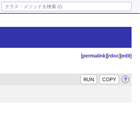
[
permalink
][
rdoc
][
edit
]
RUN
?