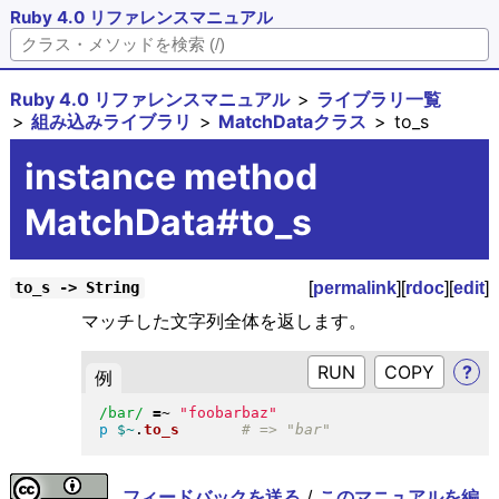
Ruby 4.0 リファレンスマニュアル
Ruby 4.0 リファレンスマニュアル
ライブラリ一覧
組み込みライブラリ
MatchDataクラス
to_s
instance method
MatchData#to_s
[
permalink
][
rdoc
][
edit
]
to_s -> String
マッチした文字列全体を返します。
RUN
?
例
/bar/
=~
"
foobarbaz
"
p
$~
.
to_s
フィードバックを送る
/
このマニュアルを編