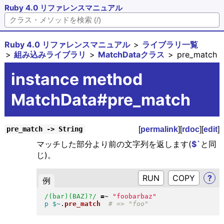
Ruby 4.0 リファレンスマニュアル
Ruby 4.0 リファレンスマニュアル
ライブラリ一覧
組み込みライブラリ
MatchDataクラス
pre_match
instance method
MatchData#pre_match
[
permalink
][
rdoc
][
edit
]
pre_match -> String
マッチした部分より前の文字列を返します(
$`
と同
じ)。
RUN
?
例
/(bar)(BAZ)?/
=~
"
foobarbaz
"
p
$~
.
pre_match