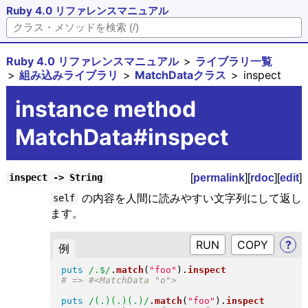
Ruby 4.0 リファレンスマニュアル
Ruby 4.0 リファレンスマニュアル
ライブラリ一覧
組み込みライブラリ
MatchDataクラス
inspect
instance method
MatchData#inspect
[
permalink
][
rdoc
][
edit
]
inspect -> String
の内容を人間に読みやすい文字列にして返し
self
ます。
RUN
?
例
puts
/.$/
.
match
(
"
foo
"
)
.
inspect
puts
/(.)(.)(.)/
.
match
(
"
foo
"
)
.
inspect