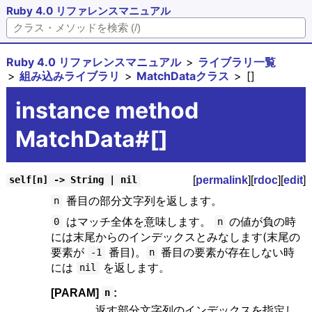
Ruby 4.0 リファレンスマニュアル
Ruby 4.0 リファレンスマニュアル
ライブラリ一覧
組み込みライブラリ
MatchDataクラス
[]
instance method
MatchData#[]
[
permalink
][
rdoc
][
edit
]
self[n] -> String | nil
番目の部分文字列を返します。
n
はマッチ全体を意味します。
の値が負の時
0
n
には末尾からのインデックスとみなします(末尾の
要素が
番目)。
番目の要素が存在しない時
-1
n
には
を返します。
nil
[PARAM]
:
n
返す部分文字列のインデックスを指定し