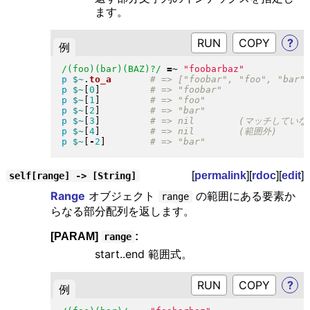
ます。
RUN
?
例
/(foo)(bar)(BAZ)?/
=~
"
foobarbaz
"
p
$~
.
to_a
p
$~
[
0
]
p
$~
[
1
]
p
$~
[
2
]
p
$~
[
3
]
p
$~
[
4
]
p
$~
[
-
2
]
[
permalink
][
rdoc
][
edit
]
self[range] -> [String]
Range
オブジェクト
の範囲にある要素か
range
らなる部分配列を返します。
[PARAM]
:
range
start..end 範囲式。
RUN
?
例