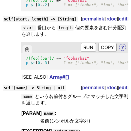
/(foo)(bar)/
=~
"
foobarbaz
"
p
$~
[
0
..
2
]
[
permalink
][
rdoc
][
edit
]
self[start, length] -> [String]
番目から
個の要素を含む部分配列
start
length
を返します。
RUN
?
例
/(foo)(bar)/
=~
"
foobarbaz
"
p
$~
[
0
, 
3
]
[SEE_ALSO]
Array#[]
[
permalink
][
rdoc
][
edit
]
self[name] -> String | nil
という名前付きグループにマッチした文字列
name
を返します。
[PARAM]
:
name
名前(シンボルか文字列)