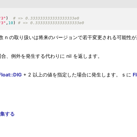
"
3
"
)
"
3
"
,
10
)
数 n の取り扱いは将来のバージョンで若干変更される可能性
場合、例外を発生する代わりに nil を返します。
Float::DIG
+ 2 以上の値を指定した場合に発生します。 s に
F
。
集する