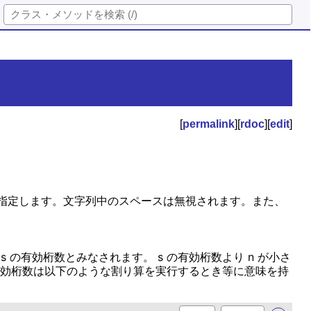
[
permalink
][
rdoc
][
edit
]
指定します。文字列中のスペースは無視されます。また、
 s の有効桁数とみなされます。 s の有効桁数より n が小さ
。最大有効桁数は以下のような割り算を実行するとき等に意味を持