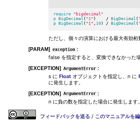
require
"
bigdecimal
"
p
BigDecimal
(
"
1
"
)
/
BigDecimal
(
p
BigDecimal
(
"
1
"
,
10
)
/
BigDecimal
(
ただし、個々の演算における最大有効桁
[PARAM]
:
exception
false を指定すると、変換できなかった
[EXCEPTION]
:
ArgumentError
s に
Float
オブジェクトを指定し、n に
に発生します。
[EXCEPTION]
:
ArgumentError
n に負の数を指定した場合に発生します
フィードバックを送る
/
このマニュアルを編