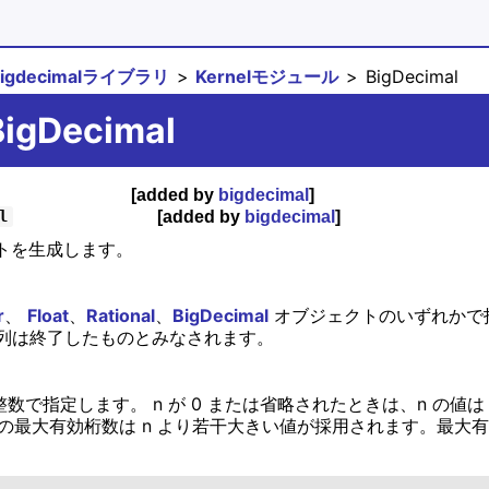
bigdecimalライブラリ
Kernelモジュール
BigDecimal
BigDecimal
[added by
bigdecimal
]
[added by
bigdecimal
]
l
ェクトを生成します。
r
、
Float
、
Rational
、
BigDecimal
オブジェクトのいずれかで
列は終了したものとみなされます。
を整数で指定します。 n が 0 または省略されたときは、n の値は
self の最大有効桁数は n より若干大きい値が採用されます