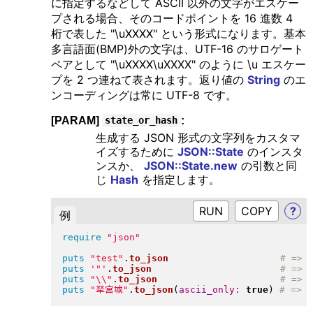
に指定するなどして ASCII 以外の文字がエスケー
プされる場合、そのコードポイントを 16 進数 4
桁で表した "\uXXXX" という形式になります。基本
多言語面(BMP)外の文字は、UTF-16 のサロゲート
ペアとして "\uXXXX\uXXXX" のように \u エスケー
プを 2 つ連ねて表されます。返り値の
String
のエ
ンコーディングは常に UTF-8 です。
[PARAM]
:
state_or_hash
生成する JSON 形式の文字列をカスタマ
イズするために
JSON::State
のインスタ
ンスか、
JSON::State.new
の引数と同
じ
Hash
を指定します。
RUN
?
例
require
"
json
"
puts
"
test
"
.
to_json
puts
'"'
.
to_json
puts
"
\\
"
.
to_json
puts
"
𤘩宮城
"
.
to_json
(
ascii_only:
true
)