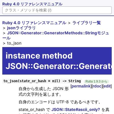
Ruby 4.0 リファレンスマニュアル
Ruby 4.0 リファレンスマニュアル
ライブラリ一覧
jsonライブラリ
JSON::Generator::GeneratorMethods::Stringモジュ
ール
to_json
instance method
JSON::Generator::Generat
to_json(state_or_hash = nil) -> String
Ruby 1.9.3 から
[
permalink
][
rdoc
][
edit
]
自身から生成した JSON 形
式の文字列を返します。
自身のエンコードは UTF-8 であるべきです。
state_or_hash で
JSON::State#ascii_only?
を真