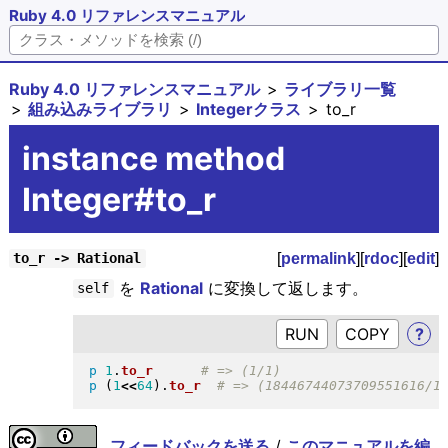
Ruby 4.0 リファレンスマニュアル
Ruby 4.0 リファレンスマニュアル
ライブラリ一覧
組み込みライブラリ
Integerクラス
to_r
instance method
Integer#to_r
[
permalink
][
rdoc
][
edit
]
to_r -> Rational
を
Rational
に変換して返します。
self
RUN
?
p
1
.
to_r
p
(
1
<<
64
)
.
to_r
フィードバックを送る
/
このマニュアルを編