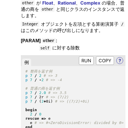
が
Float
、
Rational
、
Complex
の場合、普
other
通の商を
と同じクラスのインスタンスで返
other
します。
オブジェクトを左項とする算術演算子
Integer
/
はこのメソッドの呼び出しになります。
[PARAM]
:
other
に対する除数
self
RUN
?
例
p
7
/
2
p
7
/
-
2
p
7
/
2.0
p
7
/
 2r 
p
7
/
(
2
+
0i
)
begin
2
/
0
rescue
=>
 e

  e 
end