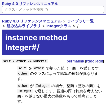
Ruby 4.0 リファレンスマニュアル
Ruby 4.0 リファレンスマニュアル
ライブラリ一覧
組み込みライブラリ
Integerクラス
/
instance method
Integer#/
[
permalink
][
rdoc
][
edit
]
self / other -> Numeric
を
で割った値（＝商）を返します。
self
other
のクラスによって除算の種類が異なりま
other
す。
が
の場合、整商（整数の商）を
other
Integer
で返します。普通の商（剰余を考えない
Integer
商）を越えない最大の整数をもって整商としま
す。