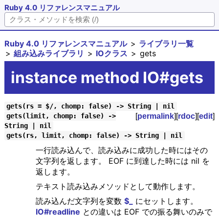
Ruby 4.0 リファレンスマニュアル
Ruby 4.0 リファレンスマニュアル
ライブラリ一覧
組み込みライブラリ
IOクラス
gets
instance method IO#gets
gets(rs = $/, chomp: false) -> String | nil
[
permalink
][
rdoc
][
edit
]
gets(limit, chomp: false) ->
String | nil
gets(rs, limit, chomp: false) -> String | nil
一行読み込んで、読み込みに成功した時にはその
文字列を返します。 EOF に到達した時には nil を
返します。
テキスト読み込みメソッドとして動作します。
読み込んだ文字列を変数
$_
にセットします。
IO#readline
との違いは EOF での振る舞いのみで