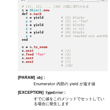
o 
=
Object
.
new
def
o
.
each
  x 
=
yield
p
 x               
  x 
=
yield
p
 x               
  x 
=
yield
p
 x               
end
e 
=
 o
.
to_enum
e
.
next
e
.
feed
"
foo
"
e
.
next
e
.
next
[PARAM]
:
obj
Enumerator 内部の yield が返す値
[EXCEPTION]
:
TypeError
すでに値をこのメソッドでセットしてい
る場合に発生します