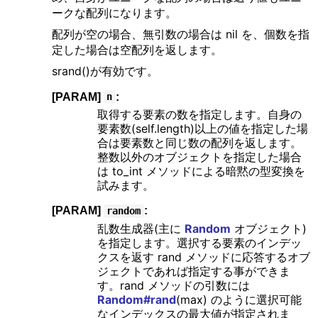
ークな配列になります。
配列が空の場合、無引数の場合は nil を、個数を指
定した場合は空配列を返します。
srand()が有効です。
[PARAM]
:
n
取得する要素の数を指定します。自身の
要素数(self.length)以上の値を指定した場
合は要素数と同じ数の配列を返します。
整数以外のオブジェクトを指定した場合
は to_int メソッドによる暗黙の型変換を
試みます。
[PARAM]
:
random
乱数生成器(主に
Random
オブジェクト)
を指定します。選択する要素のインデッ
クスを返す rand メソッドに応答するオブ
ジェクトであれば指定する事ができま
す。rand メソッドの引数には
Random#rand
(max) のように選択可能
なインデックスの最大値が指定されま