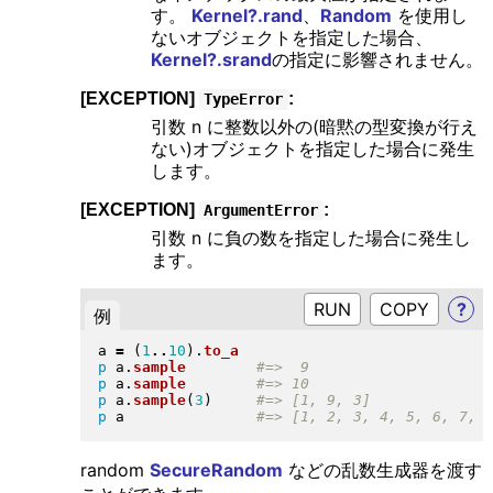
す。
Kernel?.rand
、
Random
を使用し
ないオブジェクトを指定した場合、
Kernel?.srand
の指定に影響されません。
[EXCEPTION]
:
TypeError
引数 n に整数以外の(暗黙の型変換が行え
ない)オブジェクトを指定した場合に発生
します。
[EXCEPTION]
:
ArgumentError
引数 n に負の数を指定した場合に発生し
ます。
RUN
?
例
a 
=
(
1
..
10
)
.
to_a
p
 a
.
sample
p
 a
.
sample
p
 a
.
sample
(
3
)
p
 a               
random
SecureRandom
などの乱数生成器を渡す