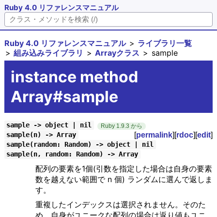
Ruby 4.0 リファレンスマニュアル
Ruby 4.0 リファレンスマニュアル
ライブラリ一覧
組み込みライブラリ
Arrayクラス
sample
instance method
Array#sample
sample -> object | nil
Ruby 1.9.3 から
[
permalink
][
rdoc
][
edit
]
sample(n) -> Array
sample(random: Random) -> object | nil
sample(n, random: Random) -> Array
配列の要素を1個(引数を指定した場合は自身の要素
数を越えない範囲で n 個) ランダムに選んで返しま
す。
重複したインデックスは選択されません。そのた
め、自身がユニークな配列の場合は返り値もユニ