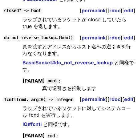
[
permalink
][
rdoc
][
edit
]
closed? -> bool
ラップされているソケットが close していたら
true を返します。
[
permalink
][
rdoc
][
edit
]
do_not_reverse_lookup=(bool)
真を渡すとアドレスからホスト名への逆引きを行
わなくなります。
BasicSocket#do_not_reverse_lookup
と同様で
す。
[PARAM]
:
bool
真で逆引きを抑制します
[
permalink
][
rdoc
][
edit
]
fcntl(cmd, arg=0) -> Integer
ラップされているソケットに対してシステムコー
ル fcntl を実行します。
IO#fcntl
と同様です。
[PARAM]
:
cmd