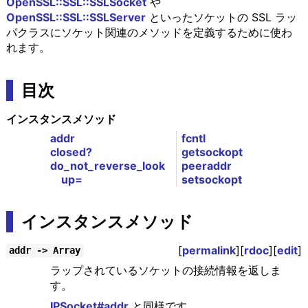
OpenSSL::SSL::SSLSocket
や
OpenSSL::SSL::SSLServer
といったソケットの SSL ラッ
パクラスにソケット関連のメソッドを定義するために使わ
れます。
目次
インスタンスメソッド
addr
fcntl
closed?
getsockopt
do_not_reverse_look
peeraddr
up=
setsockopt
インスタンスメソッド
[
permalink
][
rdoc
][
edit
]
addr -> Array
ラップされているソケットの接続情報を返しま
す。
IPSocket#addr
と同様です。