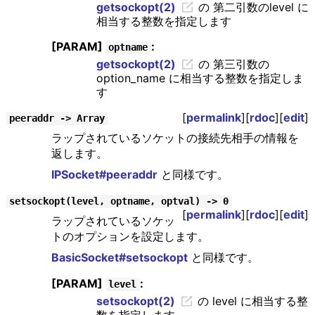
getsockopt(2)
の 第二引数のlevel に
相当する整数を指定します
[PARAM]
:
optname
getsockopt(2)
の 第三引数の
option_name に相当する整数を指定しま
す
[
permalink
][
rdoc
][
edit
]
peeraddr -> Array
ラップされているソケットの接続先相手の情報を
返します。
IPSocket#peeraddr
と同様です。
setsockopt(level, optname, optval) -> 0
[
permalink
][
rdoc
][
edit
]
ラップされているソケッ
トのオプションを設定します。
BasicSocket#setsockopt
と同様です。
[PARAM]
:
level
setsockopt(2)
の level に相当する整
数を指定します