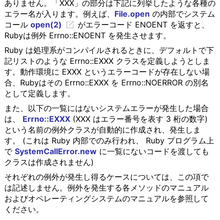
ありません。「XXX」の部分は下記に列挙したような各種の
エラー名が入ります。例えば、
File.open
の内部でシステム
コール
open(2)
がエラーコード ENOENT を返すと、
Rubyは例外 Errno::ENOENT を発生させます。
Ruby は処理系がコンパイルされるときに、デフォルトで下
記リストのような Errno::EXXX クラスを定義しようとしま
す。動作環境に EXXX というエラーコードが存在しない場
合、Rubyはその Errno::EXXX を Errno::NOERROR の別名
として定義します。
また、以下の一覧にはないシステムエラーが発生した場合
は、
Errno::EXXX
(XXX はエラー番号を表す 3 桁の数字)
という名前の例外クラスが自動的に作成され、発生しま
す。 (これは Ruby 内部でのみ行われ、 Ruby プログラム上
で
SystemCallError.new
に一覧にないコードを渡しても
クラスは作成されません)
それぞれの例外が発生し得るケースについては、この項で
は記述しません。例外を発生する各メソッドのマニュアル
およびオペレーティングシステムのマニュアルを参照して
ください。