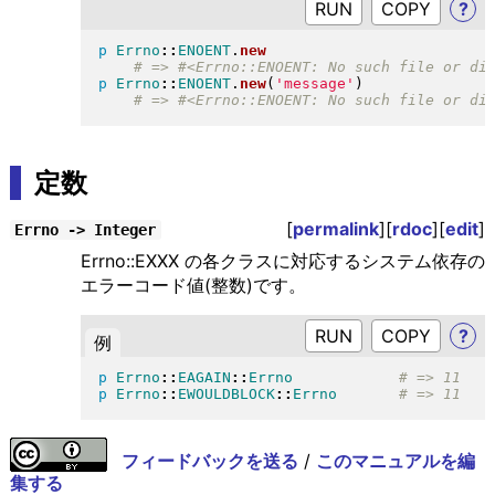
RUN
?
p
Errno
::
ENOENT
.
new
p
Errno
::
ENOENT
.
new
(
'message'
)
定数
[
permalink
][
rdoc
][
edit
]
Errno -> Integer
Errno::EXXX の各クラスに対応するシステム依存の
エラーコード値(整数)です。
RUN
?
例
p
Errno
::
EAGAIN
::
Errno
p
Errno
::
EWOULDBLOCK
::
Errno
フィードバックを送る
/
このマニュアルを編
集する