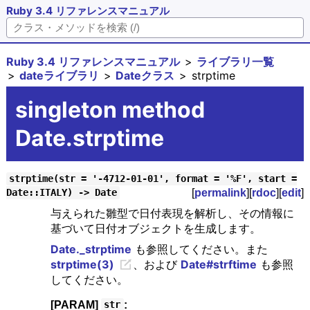
Ruby 3.4 リファレンスマニュアル
Ruby 3.4 リファレンスマニュアル
ライブラリ一覧
dateライブラリ
Dateクラス
strptime
singleton method
Date.strptime
strptime(str = '-4712-01-01', format = '%F', start =
[
permalink
][
rdoc
][
edit
]
Date::ITALY) -> Date
与えられた雛型で日付表現を解析し、その情報に
基づいて日付オブジェクトを生成します。
Date._strptime
も参照してください。また
strptime(3)
、および
Date#strftime
も参照
してください。
[PARAM]
:
str