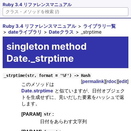
Ruby 3.4 リファレンスマニュアル
Ruby 3.4 リファレンスマニュアル
ライブラリ一覧
dateライブラリ
Dateクラス
_strptime
singleton method
Date._strptime
_strptime(str, format = '%F') -> Hash
[
permalink
][
rdoc
][
edit
]
このメソッドは
Date.strptime
と似ていますが、日付オブジェク
トを生成せずに、見いだした要素をハッシュで返
します。
[PARAM]
:
str
日付をあらわす文字列