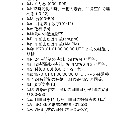
%L: ミリ秒 (000..999)
%l: 12時間制の時。一桁の場合、半角空白で埋
める ( 0..12)
%M: 分(00-59)
%m: 月を表す数字(01-12)
%n: 改行 (\n)
%N: 秒の小数点以下
%P: 午前または午後(am,pm)
%p: 午前または午後(AM,PM)
%Q: 1970-01-01 00:00:00 UTC からの経過ミ
リ秒
%R: 24時間制の時刻。%H:%M と同等。
%r: 12時間制の時刻。%I:%M:%S %p と同等。
%S: 秒(00-60) (60はうるう秒)
%s: 1970-01-01 00:00:00 UTC からの経過秒
%T: 24時間制の時刻。%H:%M:%S と同等。
%t: タブ文字 (\t)
%U: 週を表す数。最初の日曜日が第1週の始ま
り(00-53)
%u: 月曜日を1とした、曜日の数値表現 (1..7)
%V: ISO 8601形式の暦週 (01..53)
%v: VMS形式の日付 (%e-%b-%Y)