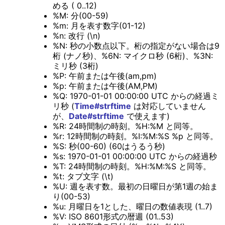
める ( 0..12)
%M: 分(00-59)
%m: 月を表す数字(01-12)
%n: 改行 (\n)
%N: 秒の小数点以下。桁の指定がない場合は9
桁 (ナノ秒)、%6N: マイクロ秒 (6桁)、%3N:
ミリ秒 (3桁)
%P: 午前または午後(am,pm)
%p: 午前または午後(AM,PM)
%Q: 1970-01-01 00:00:00 UTC からの経過ミ
リ秒 (
Time#strftime
は対応していません
が、
Date#strftime
で使えます)
%R: 24時間制の時刻。%H:%M と同等。
%r: 12時間制の時刻。%I:%M:%S %p と同等。
%S: 秒(00-60) (60はうるう秒)
%s: 1970-01-01 00:00:00 UTC からの経過秒
%T: 24時間制の時刻。%H:%M:%S と同等。
%t: タブ文字 (\t)
%U: 週を表す数。最初の日曜日が第1週の始ま
り(00-53)
%u: 月曜日を1とした、曜日の数値表現 (1..7)
%V: ISO 8601形式の暦週 (01..53)