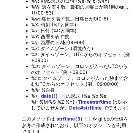
%v: VMS形式の日付 (%e-%^b-%4Y)
%W: 週を表す数。最初の月曜日が第1週の始ま
り(00-53)
%w: 曜日を表す数。日曜日が0(0-6)
%X: 時刻 (%Tと同等)
%x: 日付 (%Dと同等)
%Y: 西暦を表す数
%y: 西暦の下2桁(00-99)
%Z: タイムゾーン (環境依存)
%z: タイムゾーン。UTCからのオフセット (例
+0900)
%:z: タイムゾーン。コロンが入ったUTCから
のオフセット (例 +09:00)
%::z: タイムゾーン。コロンが入った秒まで含
むUTCからのオフセット (例 +09:00:00)
%%: %自身
%+:
date(1)
の形式 (%a %b %e
%H:%M:%S %Z %Y) (
Time#strftime
は対応
していませんが、
Date#strftime
で使えます)
このメソッドは
strftime(3)
や glibcの仕様を
参考に作成されており、以下のオプションが利用
できます。