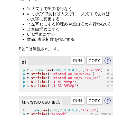
^: 大文字で出力を行なう
#: 小文字であれば大文字に、大文字であれば
小文字に変更する
-: 左寄せにする(0埋めや空白埋めを行わない)
_: 空白埋めにする
0: 0埋めにする
数値: 表示桁数を指定する
EとOは無視されます。
RUN
?
例
p
 t 
=
Time
.
new
(
2001
,
2
,
3
,
4
,
5
,
6
,
"
+09:00
"
)
p
 t
.
strftime
(
"
Printed on %m/%d/%Y
"
)
p
 t
.
strftime
(
"
Printed on %m/%-d/%_6Y
"
)
p
 t
.
strftime
(
"
at %I:%M%p
"
)
p
 t
.
strftime
(
"
at %I:%M%#p
"
)
RUN
?
様々なISO 8601形式
t 
=
Time
.
new
(
2001
,
2
,
3
,
4
,
5
,
6
,
"
+09:00
"
)
p
 t
.
strftime
(
"
%Y%m%d
"
)