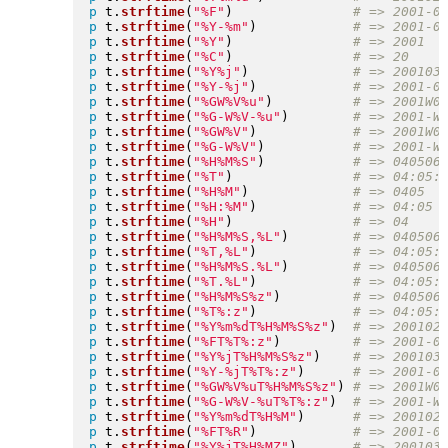
p
 t
.
strftime
(
"
%F
"
)
p
 t
.
strftime
(
"
%Y-%m
"
)
p
 t
.
strftime
(
"
%Y
"
)
p
 t
.
strftime
(
"
%C
"
)
p
 t
.
strftime
(
"
%Y%j
"
)
p
 t
.
strftime
(
"
%Y-%j
"
)
p
 t
.
strftime
(
"
%GW%V%u
"
)
p
 t
.
strftime
(
"
%G-W%V-%u
"
)
p
 t
.
strftime
(
"
%GW%V
"
)
p
 t
.
strftime
(
"
%G-W%V
"
)
p
 t
.
strftime
(
"
%H%M%S
"
)
p
 t
.
strftime
(
"
%T
"
)
p
 t
.
strftime
(
"
%H%M
"
)
p
 t
.
strftime
(
"
%H:%M
"
)
p
 t
.
strftime
(
"
%H
"
)
p
 t
.
strftime
(
"
%H%M%S,%L
"
)
p
 t
.
strftime
(
"
%T,%L
"
)
p
 t
.
strftime
(
"
%H%M%S.%L
"
)
p
 t
.
strftime
(
"
%T.%L
"
)
p
 t
.
strftime
(
"
%H%M%S%z
"
)
p
 t
.
strftime
(
"
%T%:z
"
)
p
 t
.
strftime
(
"
%Y%m%dT%H%M%S%z
"
)
p
 t
.
strftime
(
"
%FT%T%:z
"
)
p
 t
.
strftime
(
"
%Y%jT%H%M%S%z
"
)
p
 t
.
strftime
(
"
%Y-%jT%T%:z
"
)
p
 t
.
strftime
(
"
%GW%V%uT%H%M%S%z
"
)
p
 t
.
strftime
(
"
%G-W%V-%uT%T%:z
"
)
p
 t
.
strftime
(
"
%Y%m%dT%H%M
"
)
p
 t
.
strftime
(
"
%FT%R
"
)
p
 t
.
strftime
(
"
%Y%jT%H%MZ
"
)