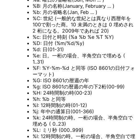
%B: 月の名称(January, February ... )
%b: 月の省略名(Jan, Feb ... )
%C: 世紀 (一般的な世紀とは異なり西暦年を
100で割った商。10 未満のときは 0 埋めされ
2 桁になる。2009年であれば 20)
%c: 日付と時刻 (%a %b %e %T %Y)
%D: 日付 (%m/%d/%y)
%d: 日(01-31)
%e: 日。一桁の場合、半角空白で埋める (
1..31)
%F: %Y-%m-%d と同等 (ISO 8601の日付フォ
ーマット)
%G: ISO 8601の暦週の年
%g: ISO 8601の暦週の年の下2桁(00-99)
%H: 24時間制の時(00-23)
%h: %b と同等
%I: 12時間制の時(01-12)
%j: 年中の通算日(001-366)
%k: 24時間制の時。一桁の場合、半角空白で
埋める ( 0..23)
%L: ミリ秒 (000..999)
%l: 12時間制の時。一桁の場合、半角空白で埋