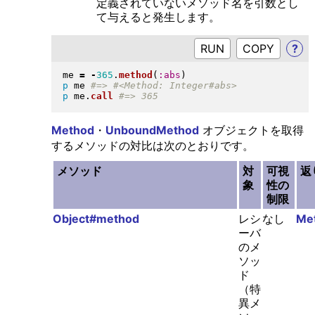
定義されていないメソッド名を引数とし
て与えると発生します。
RUN
?
me 
=
-
365
.
method
(
:abs
)
p
 me 
p
 me
.
call
Method
・
UnboundMethod
オブジェクトを取得
するメソッドの対比は次のとおりです。
メソッド
対
可視
返
象
性の
制限
Object#method
レシ
なし
Me
ーバ
のメ
ソッ
ド
（特
異メ