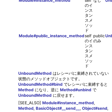
Module#instance_method
self
なし
Un
のイ
ンス
タン
スメ
ソッ
ド
Module#public_instance_method
self
public
Un
のイ
のみ
ンス
タン
スメ
ソッ
ド
UnboundMethod
はレシーバに束縛されていない
状態のメソッドオブジェクトです。
UnboundMethod#bind
でレシーバに束縛すると
Method
になり、逆に
Method#unbind
で
UnboundMethod
に戻せます。
[SEE_ALSO]
Module#instance_method
,
Method
,
BasicObject#__send__
,
Object#send
,