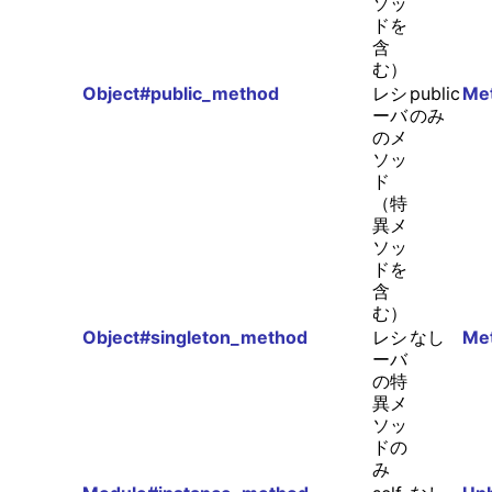
ソッ
ドを
含
む）
Object#public_method
レシ
public
Me
ーバ
のみ
のメ
ソッ
ド
（特
異メ
ソッ
ドを
含
む）
Object#singleton_method
レシ
なし
Me
ーバ
の特
異メ
ソッ
ドの
み