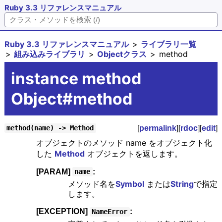
Ruby 3.3 リファレンスマニュアル
Ruby 3.3 リファレンスマニュアル
ライブラリ一覧
組み込みライブラリ
Objectクラス
method
instance method
Object#method
[
permalink
][
rdoc
][
edit
]
method(name) -> Method
オブジェクトのメソッド name をオブジェクト化
した
Method
オブジェクトを返します。
[PARAM]
:
name
メソッド名を
Symbol
または
String
で指定
します。
[EXCEPTION]
:
NameError