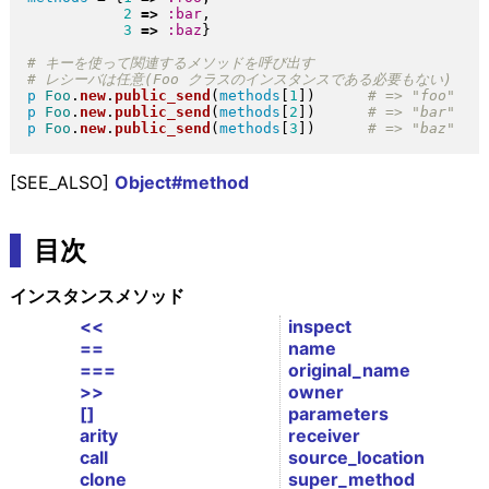
2
=>
:bar
,

3
=>
:baz
}
p
Foo
.
new
.
public_send
(
methods
[
1
]
)
p
Foo
.
new
.
public_send
(
methods
[
2
]
)
p
Foo
.
new
.
public_send
(
methods
[
3
]
)
[SEE_ALSO]
Object#method
目次
インスタンスメソッド
<<
inspect
==
name
===
original_name
>>
owner
[]
parameters
arity
receiver
call
source_location
clone
super_method