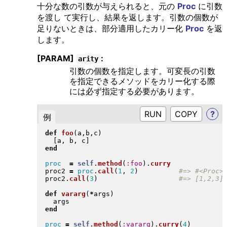
十分な数の引数が与えられると、元の
Proc
に引数
を渡し て実行し、結果を返します。引数の個数が
足りないときは、部分適用したカリー化
Proc
を返
します。
[PARAM]
:
arity
引数の個数を指定します。可変長の引数
を指定できるメソッドをカリー化する際
には必ず指定する必要があります。
RUN
?
例
def
foo
(
a,b,c
)
[
a, b, c
]
end
proc
=
self
.
method
(
:foo
)
.
curry
proc2 
=
proc
.
call
(
1
, 
2
)
proc2
.
call
(
3
)
def
vararg
(
*
args
)
end
proc
=
self
.
method
(
:vararg
)
.
curry
(
4
)