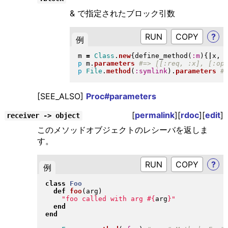
& で指定されたブロック引数
RUN
?
例
m 
=
Class
.
new
{
define_method
(
:m
)
{
|
x, 
p
 m
.
parameters
p
File
.
method
(
:symlink
)
.
parameters
[SEE_ALSO]
Proc#parameters
[
permalink
][
rdoc
][
edit
]
receiver -> object
このメソッドオブジェクトのレシーバを返しま
す。
RUN
?
例
class
Foo
def
foo
(
arg
)
"
foo called with arg 
#{
arg
}
"
end
end