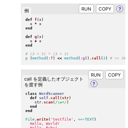
RUN
?
例
def
f
(
x
)
  x 
*
end
def
g
(
x
)
  x 
+
end
p
(
method
(
:f
)
<<
method
(
:g
)
)
.
call
(
3
)
RUN
call を定義したオブジェクト
?
を渡す例
class
WordScanner
def
self
.
call
(
str
)
    str
.
scan
(
/\w+/
)
end
end
File
.
write
(
'testfile'
, 
<<~TEXT
)