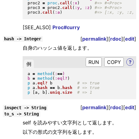
proc2 
=
proc
.
call
(
:x
)
proc3 
=
 proc2
.
call
(
:y
, 
:z
)
proc3
.
call
(
:a
)
[SEE_ALSO]
Proc#curry
[
permalink
][
rdoc
][
edit
]
hash -> Integer
自身のハッシュ値を返します。
RUN
?
例
a 
=
method
(
:
==
)
b
=
method
(
:eql?
)
p
 a
.
eql?
 b          
p
 a
.
hash
==
 b
.
hash
p
[
a, b
]
.
uniq
.
size
[
permalink
][
rdoc
][
edit
]
inspect -> String
to_s -> String
self を読みやすい文字列として返します。
以下の形式の文字列を返します。