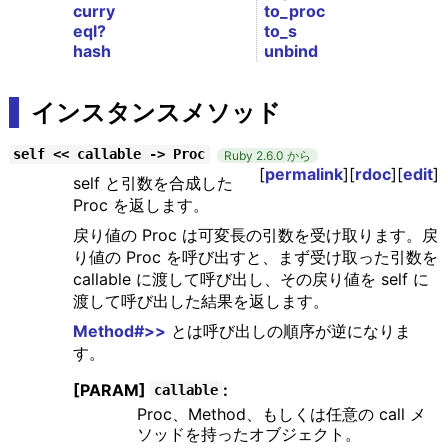
curry
to_proc
eql?
to_s
hash
unbind
インスタンスメソッド
self << callable -> Proc
Ruby 2.6.0 から
[
permalink
][
rdoc
][
edit
]
self と引数を合成した
Proc を返します。
戻り値の Proc は可変長の引数を受け取ります。戻
り値の Proc を呼び出すと、まず受け取った引数を
callable に渡して呼び出し、その戻り値を self に
渡して呼び出した結果を返します。
Method#>>
とは呼び出しの順序が逆になりま
す。
[PARAM]
:
callable
Proc、Method、もしくは任意の call メ
ソッドを持ったオブジェクト。