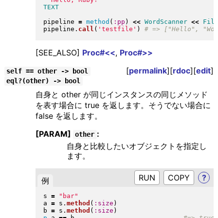
pipeline 
=
method
(
:pp
)
<<
WordScanner
<<
Fil
pipeline
.
call
(
'testfile'
)
[SEE_ALSO]
Proc#<<
,
Proc#>>
[
permalink
][
rdoc
][
edit
]
self == other -> bool
eql?(other) -> bool
自身と other が同じインスタンスの同じメソッド
を表す場合に true を返します。そうでない場合に
false を返します。
[PARAM]
:
other
自身と比較したいオブジェクトを指定し
ます。
RUN
?
例
s 
=
"
bar
"
a 
=
 s
.
method
(
:size
)
b 
=
 s
.
method
(
:size
)
p
 a 
==
 b                            