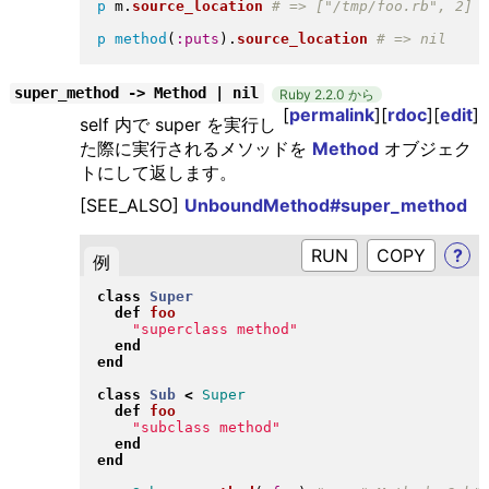
p
 m
.
source_location
p
method
(
:puts
)
.
source_location
super_method -> Method | nil
Ruby 2.2.0 から
[
permalink
][
rdoc
][
edit
]
self 内で super を実行し
た際に実行されるメソッドを
Method
オブジェク
トにして返します。
[SEE_ALSO]
UnboundMethod#super_method
RUN
?
例
class
Super
def
foo
"
superclass method
"
end
end
class
Sub
<
Super
def
foo
"
subclass method
"
end
end