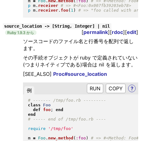
m 
=
Foo
.
new
.
method
(
:foo
)
p
 m
.
receiver
p
 m
.
receiver
.
foo
(
1
)
source_location -> [String, Integer] | nil
[
permalink
][
rdoc
][
edit
]
Ruby 1.9.3 から
ソースコードのファイル名と行番号を配列で返し
ます。
その手続オブジェクトが ruby で定義されていない
(つまりネイティブである)場合は nil を返します。
[SEE_ALSO]
Proc#source_location
RUN
?
例
class
Foo
def
foo
; 
end
end
require
'/tmp/foo'
m 
=
Foo
.
new
.
method
(
:foo
)