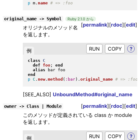
p
 m
.
name
original_name -> Symbol
Ruby 2.1.0 から
[
permalink
][
rdoc
][
edit
]
オリジナルのメソッド名
を返します。
RUN
?
例
class
C
def
foo
; 
end
alias
end
p
C
.
new
.
method
(
:bar
)
.
original_name
[SEE_ALSO]
UnboundMethod#original_name
[
permalink
][
rdoc
][
edit
]
owner -> Class | Module
このメソッドが定義されている class か module
を返します。
RUN
?
例