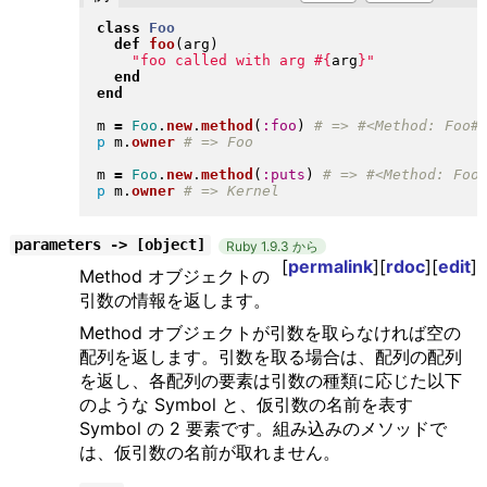
class
Foo
def
foo
(
arg
)
"
foo called with arg 
#{
arg
}
"
end
end
m 
=
Foo
.
new
.
method
(
:foo
)
p
 m
.
owner
m 
=
Foo
.
new
.
method
(
:puts
)
p
 m
.
owner
parameters -> [object]
Ruby 1.9.3 から
[
permalink
][
rdoc
][
edit
]
Method オブジェクトの
引数の情報を返します。
Method オブジェクトが引数を取らなければ空の
配列を返します。引数を取る場合は、配列の配列
を返し、各配列の要素は引数の種類に応じた以下
のような Symbol と、仮引数の名前を表す
Symbol の 2 要素です。組み込みのメソッドで
は、仮引数の名前が取れません。