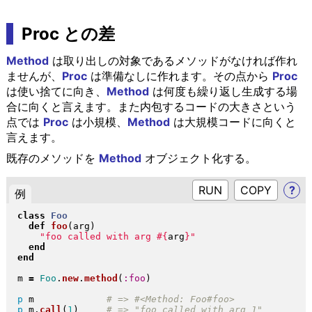
Proc との差
Method
は取り出しの対象であるメソッドがなければ作れ
ませんが、
Proc
は準備なしに作れます。その点から
Proc
は使い捨てに向き、
Method
は何度も繰り返し生成する場
合に向くと言えます。また内包するコードの大きさという
点では
Proc
は小規模、
Method
は大規模コードに向くと
言えます。
既存のメソッドを
Method
オブジェクト化する。
RUN
?
例
class
Foo
def
foo
(
arg
)
"
foo called with arg 
#{
arg
}
"
end
end
m 
=
Foo
.
new
.
method
(
:foo
)
p
 m             
p
 m
.
call
(
1
)