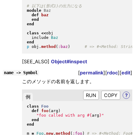
module
Baz
def
baz
end
end
class
<<
obj

  include 
Baz
end
p
 obj
.
method
(
:baz
)
[SEE_ALSO]
Object#inspect
[
permalink
][
rdoc
][
edit
]
name -> Symbol
このメソッドの名前を返します。
RUN
?
例
class
Foo
def
foo
(
arg
)
"
foo called with arg 
#{
arg
}
"
end
end
m 
=
Foo
.
new
.
method
(
:foo
)