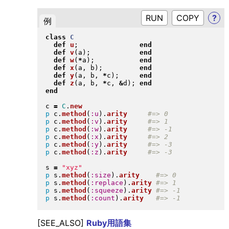
RUN
?
例
class
C
def
u
;               
end
def
v
(
a
)
;            
end
def
w
(
*
a
)
;           
end
def
x
(
a, b
)
;         
end
def
y
(
a, b, 
*
c
)
;     
end
def
z
(
a, b, 
*
c, 
&
d
)
; 
end
end
c 
=
C
.
new
p
 c
.
method
(
:u
)
.
arity
p
 c
.
method
(
:v
)
.
arity
p
 c
.
method
(
:w
)
.
arity
p
 c
.
method
(
:x
)
.
arity
p
 c
.
method
(
:y
)
.
arity
p
 c
.
method
(
:z
)
.
arity
s 
=
"
xyz
"
p
 s
.
method
(
:size
)
.
arity
p
 s
.
method
(
:replace
)
.
arity
p
 s
.
method
(
:squeeze
)
.
arity
p
 s
.
method
(
:count
)
.
arity
[SEE_ALSO]
Ruby用語集