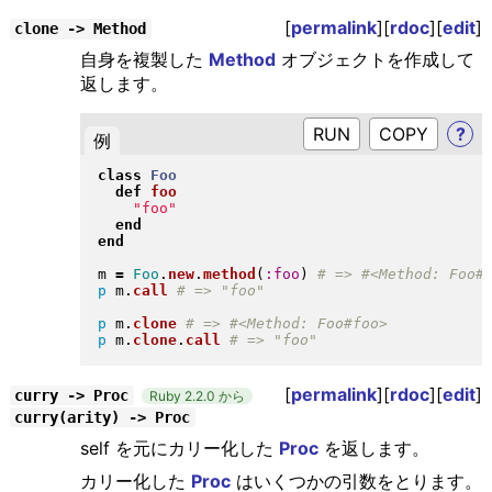
[
permalink
][
rdoc
][
edit
]
clone -> Method
自身を複製した
Method
オブジェクトを作成して
返します。
RUN
?
例
class
Foo
def
foo
"
foo
"
end
end
m 
=
Foo
.
new
.
method
(
:foo
)
p
 m
.
call
p
 m
.
clone
p
 m
.
clone
.
call
[
permalink
][
rdoc
][
edit
]
curry -> Proc
Ruby 2.2.0 から
curry(arity) -> Proc
self を元にカリー化した
Proc
を返します。
カリー化した
Proc
はいくつかの引数をとります。