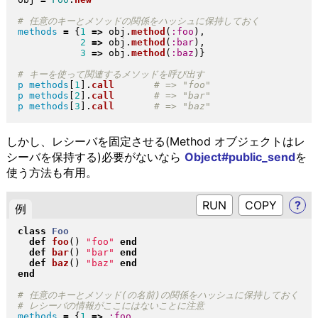
methods
=
{
1
=>
 obj
.
method
(
:foo
)
,

2
=>
 obj
.
method
(
:bar
)
,

3
=>
 obj
.
method
(
:baz
)
}
p
methods
[
1
]
.
call
p
methods
[
2
]
.
call
p
methods
[
3
]
.
call
しかし、レシーバを固定させる(Method オブジェクトはレ
シーバを保持する)必要がないなら
Object#public_send
を
使う方法も有用。
RUN
?
例
class
Foo
def
foo
(
)
"
foo
"
end
def
bar
(
)
"
bar
"
end
def
baz
(
)
"
baz
"
end
end
methods
=
{
1
=>
:foo
,
