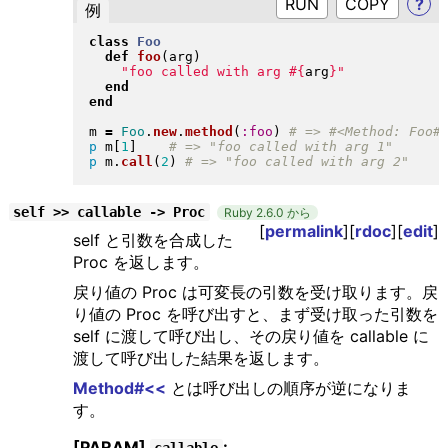
RUN
?
例
class
Foo
def
foo
(
arg
)
"
foo called with arg 
#{
arg
}
"
end
end
m 
=
Foo
.
new
.
method
(
:foo
)
p
 m
[
1
]
p
 m
.
call
(
2
)
self >> callable -> Proc
Ruby 2.6.0 から
[
permalink
][
rdoc
][
edit
]
self と引数を合成した
Proc を返します。
戻り値の Proc は可変長の引数を受け取ります。戻
り値の Proc を呼び出すと、まず受け取った引数を
self に渡して呼び出し、その戻り値を callable に
渡して呼び出した結果を返します。
Method#<<
とは呼び出しの順序が逆になりま
す。
[PARAM]
:
callable