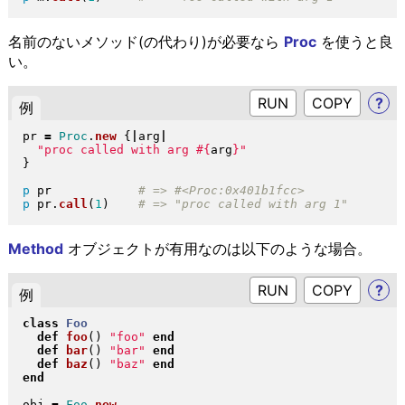
名前のないメソッド(の代わり)が必要なら
Proc
を使うと良
い。
RUN
?
例
pr 
=
Proc
.
new
{
|
arg
|
"
proc called with arg 
#{
arg
}
"
}
p
 pr            
p
 pr
.
call
(
1
)
Method
オブジェクトが有用なのは以下のような場合。
RUN
?
例
class
Foo
def
foo
(
)
"
foo
"
end
def
bar
(
)
"
bar
"
end
def
baz
(
)
"
baz
"
end
end
obj 
=
Foo
.
new