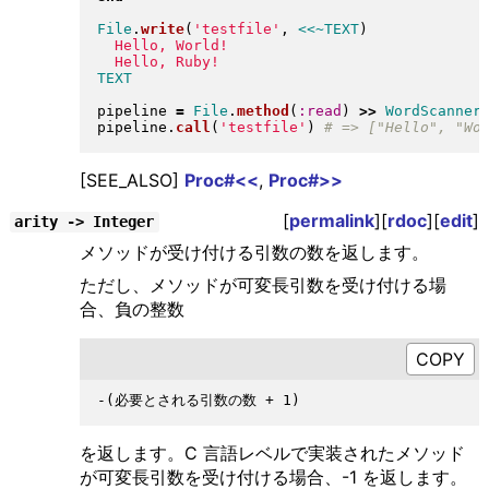
File
.
write
(
'testfile'
, 
<<~TEXT
)
pipeline 
=
File
.
method
(
:read
)
>>
WordScanner
pipeline
.
call
(
'testfile'
)
[SEE_ALSO]
Proc#<<
,
Proc#>>
[
permalink
][
rdoc
][
edit
]
arity -> Integer
メソッドが受け付ける引数の数を返します。
ただし、メソッドが可変長引数を受け付ける場
合、負の整数
を返します。C 言語レベルで実装されたメソッド
が可変長引数を受け付ける場合、-1 を返します。