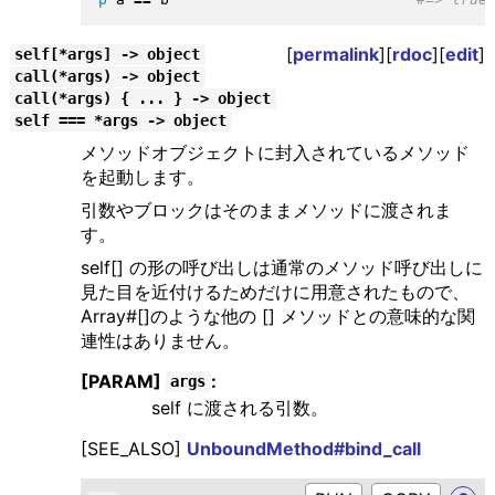
[
permalink
][
rdoc
][
edit
]
self[*args] -> object
call(*args) -> object
call(*args) { ... } -> object
self === *args -> object
メソッドオブジェクトに封入されているメソッド
を起動します。
引数やブロックはそのままメソッドに渡されま
す。
self[] の形の呼び出しは通常のメソッド呼び出しに
見た目を近付けるためだけに用意されたもので、
Array#[]のような他の [] メソッドとの意味的な関
連性はありません。
[PARAM]
:
args
self に渡される引数。
[SEE_ALSO]
UnboundMethod#bind_call