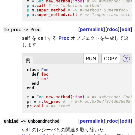
m 
=
Sub
.
new
.
method
(
:foo
)
p
 m
.
call
p
 m
.
super_method
p
 m
.
super_method
.
call
[
permalink
][
rdoc
][
edit
]
to_proc -> Proc
self を call する
Proc
オブジェクトを生成して返
します。
RUN
?
例
class
Foo
def
foo
"
foo
"
end
end
m 
=
Foo
.
new
.
method
(
:foo
)
pr 
=
 m
.
to_proc
pr
.
call
[
permalink
][
rdoc
][
edit
]
unbind -> UnboundMethod
self のレシーバとの関連を取り除いた