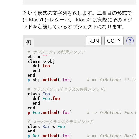
という形式の文字列を返します。二番目の形式で
は klass1 はレシーバ、 klass2 は実際にそのメソ
ッドを定義しているオブジェクトになります。
RUN
?
例
obj 
=
"
"
class
<<
obj

def
foo
end
end
p
 obj
.
method
(
:foo
)
class
Foo
def
Foo
.
foo
end
end
p
Foo
.
method
(
:foo
)
class
Bar
<
Foo
end
p
Bar
.
method
(
:foo
)