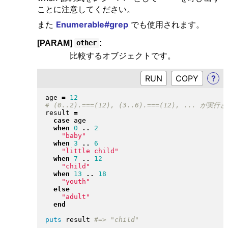
ことに注意してください。
また
Enumerable#grep
でも使用されます。
[PARAM]
:
other
比較するオブジェクトです。
RUN
?
age 
=
12
result 
=
case
 age

when
0
..
2
"
baby
"
when
3
..
6
"
little child
"
when
7
..
12
"
child
"
when
13
..
18
"
youth
"
else
"
adult
"
end
puts
 result 