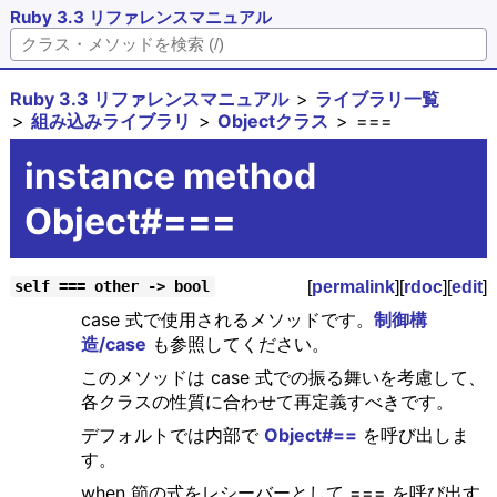
Ruby 3.3 リファレンスマニュアル
Ruby 3.3 リファレンスマニュアル
ライブラリ一覧
組み込みライブラリ
Objectクラス
===
instance method
Object#===
[
permalink
][
rdoc
][
edit
]
self === other -> bool
case 式で使用されるメソッドです。
制御構
造/case
も参照してください。
このメソッドは case 式での振る舞いを考慮して、
各クラスの性質に合わせて再定義すべきです。
デフォルトでは内部で
Object#==
を呼び出しま
す。
when 節の式をレシーバーとして === を呼び出す